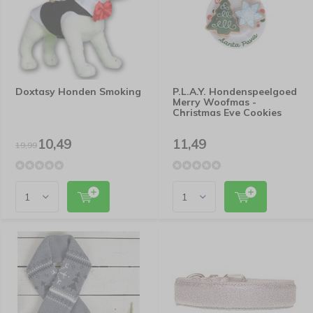
Doxtasy Honden Smoking
P.L.A.Y. Hondenspeelgoed
Merry Woofmas -
Christmas Eve Cookies
10,49
11,49
19,99