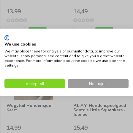
13,99
14,49
We use cookies
We may place these for analysis of our visitor data, to improve our
website, show personalised content and to give you a great website
experience. For more information about the cookies we use open the
settings.
Accept all
No, adjust
Wagytail Hondensjaal
P.L.A.Y. Hondenspeelgoed
Kerst
Santa's Little Squeakers -
Jubilee
14,99
15,49