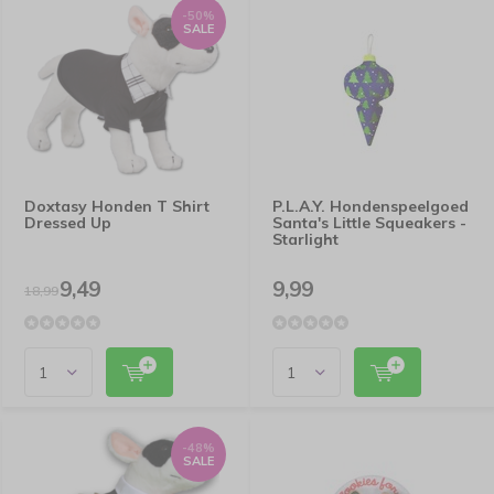
-50%
SALE
Doxtasy Honden T Shirt
P.L.A.Y. Hondenspeelgoed
Dressed Up
Santa's Little Squeakers -
Starlight
9,49
9,99
18,99
-48%
SALE