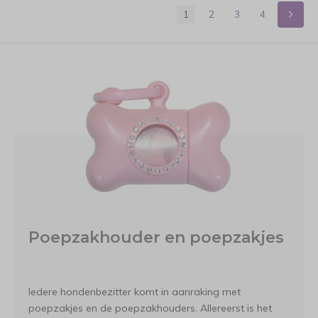
1
2
3
4
Poepzakhouder en poepzakjes
Iedere hondenbezitter komt in aanraking met
poepzakjes en de poepzakhouders. Allereerst is het