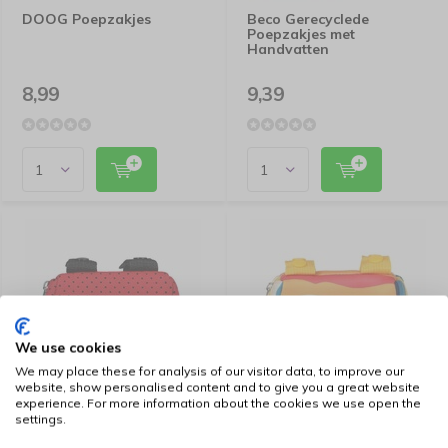
DOOG Poepzakjes
Beco Gerecyclede
Poepzakjes met
Handvatten
8,99
9,39
We use cookies
We may place these for analysis of our visitor data, to improve our
website, show personalised content and to give you a great website
experience. For more information about the cookies we use open the
DOOG Poepzakhouder
DOOG Poepzakhouder
settings.
Walkie Pouch Neosport
Walkie Pouch Scout
rood