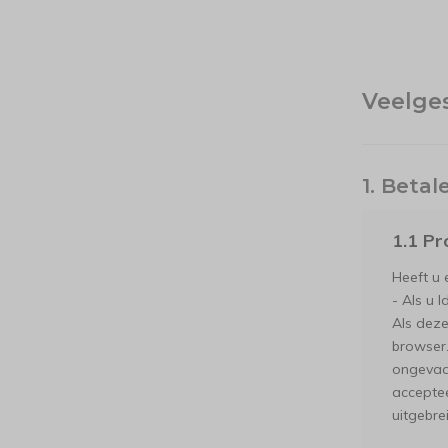
Veelge
1. Betal
1.1 Pr
Heeft u 
- Als u 
Als deze
browser.
ongevaar
acceptee
uitgebre