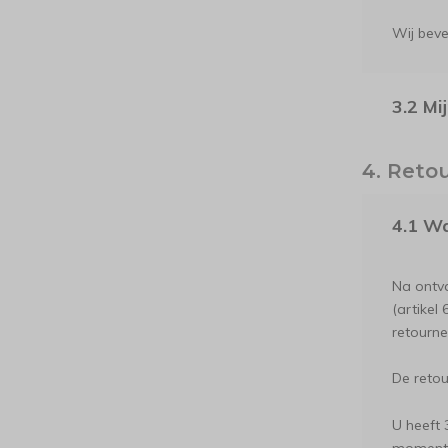
Wij beve
3.2 Mi
4. Reto
4.1 Wa
Na ontva
(artikel
retourne
De retou
U heeft 