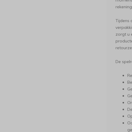
moment 
rekening 
Tijdens 
verpakki
zorgt u 
producte
retourze
De spelr
Re
Be
Ge
Ge
On
De
Op
Oo
ge