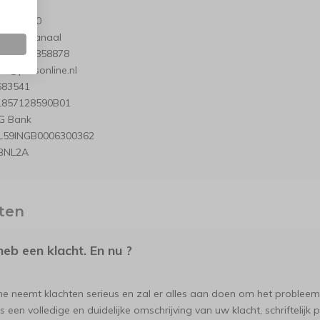
ne V.O.F.
straat 40
 Stadskanaal
 : 0599 858878
nfo@petsonline.nl
683541
L857128590B01
NG Bank
NL59INGB0006300362
GBNL2A
hten
 heb een klacht. En nu ?
ne neemt klachten serieus en zal er alles aan doen om het probleem
s een volledige en duidelijke omschrijving van uw klacht, schriftelijk 