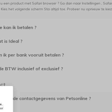
 u een product met Safari browser ? Ga dan naar Instellingen , Safar
 Kies het volgende scherm Sta altijd toe. Probeer nu opnieuw te kiez
e kan ik betalen ?
t is Ideal ?
n ik per bank vooruit betalen ?
 de BTW inclusief of exclusief ?
act
t zijn de contactgegevens van Petsonline ?
e,
or