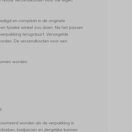
e retour verzendkosten voor uw eigen
adigd en compleet in de originele
een fysieke winkel zou doen. Na het passen
 verpakking terugstuurt. Verzegelde
worden. De verzendkosten voor een
kunnen worden:
d.
ourneerd worden als de verpakking is
nddoeken, badjassen en dergelijke kunnen