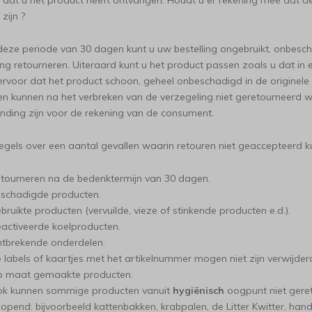
dat u het product heeft ontvangen. Houdt u er rekening mee dat d
zijn ?
deze periode van 30 dagen kunt u uw bestelling ongebruikt, onbesch
ng retourneren. Uiteraard kunt u het product passen zoals u dat in 
ervoor dat het product schoon, geheel onbeschadigd in de originele
n kunnen na het verbreken van de verzegeling niet geretourneerd 
nding zijn voor de rekening van de consument.
egels over een aantal gevallen waarin retouren niet geaccepteerd 
tourneren na de bedenktermijn van 30 dagen.
schadigde producten.
bruikte producten (vervuilde, vieze of stinkende producten e.d.).
activeerde koelproducten.
tbrekende onderdelen.
 labels of kaartjes met het artikelnummer mogen niet zijn verwijder
 maat gemaakte producten.
k kunnen sommige producten vanuit
hygiënisch
oogpunt niet geret
opend: bijvoorbeeld kattenbakken, krabpalen, de Litter Kwitter, ha