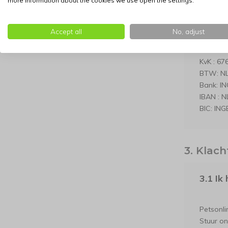
more information about the cookies we use open the settings.
Petsonli
Handels
9501 EV
Accept all
No, adjust
Telefoon
Email :
i
KvK : 67
BTW: N
Bank: I
IBAN : 
BIC: IN
3. Klac
3.1 Ik
Petsonli
Stuur on