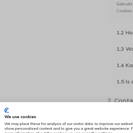
Gebruikt
Cookies.
1.2 Ho
1.3 Wa
1.4 Ka
1.5 Is
2. Cont
2.1 Wa
We use cookies
We may place these for analysis of our visitor data, to improve our websit
show personalised content and to give you a great website experience. F