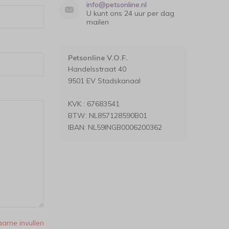
info@petsonline.nl
U kunt ons 24 uur per dag
mailen
Petsonline V.O.F.
Handelsstraat 40
9501 EV Stadskanaal
KVK : 67683541
BTW: NL857128590B01
IBAN: NL59INGB0006200362
aarne invullen