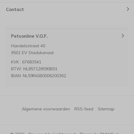
Contact
Petsonline V.O.F.
Handelsstraat 40
9501 EV Stadskanaal
KVK : 67683541
BTW: NL857128590B01
IBAN: NL59INGB0006200362
Algemene voorwaarden
RSS-feed
Sitemap