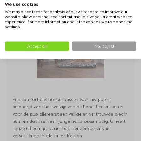
We use cookies
We may place these for analysis of our visitor data, to improve our
website, show personalised content and to give you a great website
experience. For more information about the cookies we use open the
settings.
Accept all
No, adjust
Een comfortabel hondenkussen voor uw pup is
belangrijk voor het welzijn van de hond. Een kussen is
voor de pup allereerst een veilige en vertrouwde plek in
huis, en dat heeft een jonge hond zeker nodig. U heeft
keuze uit een groot aanbod hondenkussens, in
verschillende modellen en kleuren.