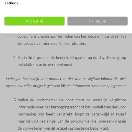
settings.
De consument kan een dienstenovereenkomst en een
overeenkomst voor levering van digitale inhoud die niet op een
Accept all
No, adjust
materiële drager is geleverd gedurende minimaal 14 dagen
zonder opgave van redenen ontbinden. De ondernemer mag de
consument vragen naar de reden van herroeping, maar deze niet
tot opgave van zijn reden(en) verplichten.
De in lid 3 genoemde bedenktijd gaat in op de dag die volgt op
het sluiten van de overeenkomst.
Verlengde bedenktijd voor producten, diensten en digitale inhoud die niet
op een materiële drager is geleverd bij niet informeren over herroepingsrecht:
Indien de ondernemer de consument de wettelijk verplichte
informatie over het herroepingsrecht of het modelformulier voor
herroeping niet heeft verstrekt, loopt de bedenktijd af twaalf
maanden na het einde van de oorspronkelijke, overeenkomstig
de vorige leden van dit artikel vastgestelde bedenktijd.