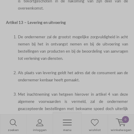
is tekortgeschoten in de nakoming van zijn deel van de
overeenkomst.
Artikel 13 – Levering en uitvoering
De ondernemer zal de grootst mogelijke zorgvuldigheid in acht
nemen bij het in ontvangst nemen en bij de uitvoering van
bestellingen van producten en bij de beoordeling van aanvragen
tot verlening van diensten.
Als plaats van levering geldt het adres dat de consument aan de
ondernemer kenbaar heeft gemaakt.
Met inachtneming van hetgeen hierover in artikel 4 van deze
algemene voorwaarden is vermeld, zal de ondernemer
geaccepteerde bestellingen met bekwame spoed doch uiterlijk
binnen 30 dagen uitvoeren, tenzij een andere leveringstermijn is
0
overeengekomen. Indien de bezorging vertraging ondervindt, of
zoeken
inloggen
menu
wishlist
winkelwagen
indien een bestelling niet dan wel slechts gedeeltelijk kan worden