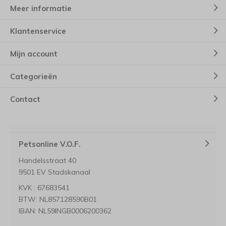
Meer informatie
Klantenservice
Mijn account
Categorieën
Contact
Petsonline V.O.F.
Handelsstraat 40
9501 EV Stadskanaal
KVK : 67683541
BTW: NL857128590B01
IBAN: NL59INGB0006200362