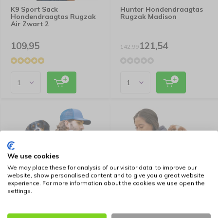
K9 Sport Sack
Hunter Hondendraagtas
Hondendraagtas Rugzak
Rugzak Madison
Air Zwart 2
109,95
121,54
142,99
We use cookies
We may place these for analysis of our visitor data, to improve our
website, show personalised content and to give you a great website
experience. For more information about the cookies we use open the
settings.
K9 Sport Sack
K9 Sport Sack
Hondendraagtas Rugzak
Hondendraagtas Rugzak
Plus Grijs 2
Urban Blauw 2