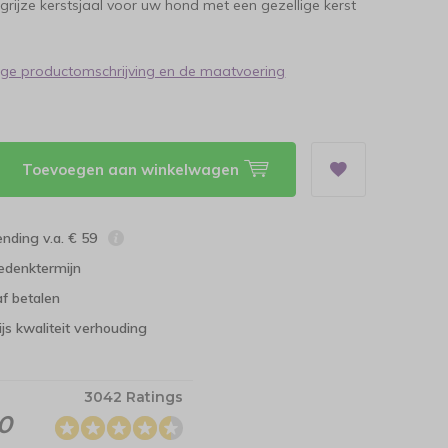
e grijze kerstsjaal voor uw hond met een gezellige kerst
dige productomschrijving en de maatvoering
Toevoegen aan winkelwagen
ending v.a. € 59
edenktermijn
f betalen
ijs kwaliteit verhouding
3042 Ratings
.0