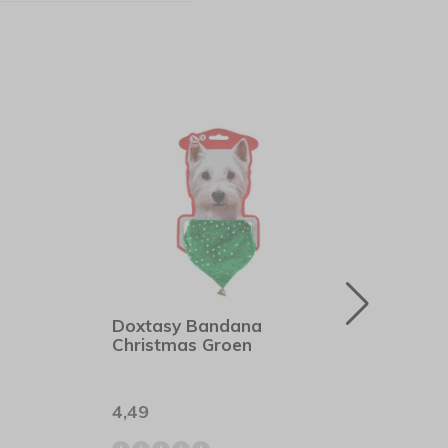
Doxtasy Bandana
Rogz
Christmas Groen
Scru
4,49
7,80