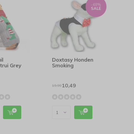
-48%
SALE
il
Doxtasy Honden
rui Grey
Smoking
10,49
19,99