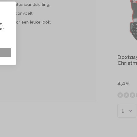
sche klittenbandsluiting.
rettig aanvoelt.
ngen voor een leuke look.
e,
or
Doxtas
Christ
4,49