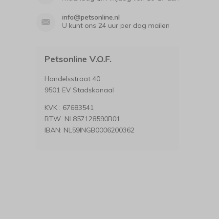
info@petsonline.nl
U kunt ons 24 uur per dag mailen
Petsonline V.O.F.
Handelsstraat 40
9501 EV Stadskanaal
KVK : 67683541
BTW: NL857128590B01
IBAN: NL59INGB0006200362