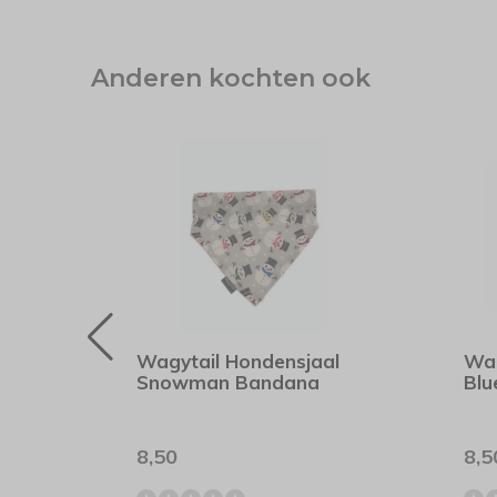
Anderen kochten ook
nd
Wagytail Hondensjaal
Wag
Snowman Bandana
Blu
8,50
8,5