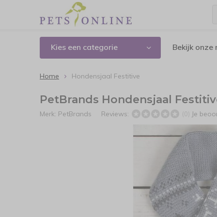
Kies een categorie
Bekijk onze
Home
Hondensjaal Festitive
PetBrands Hondensjaal Festitiv
Merk:
PetBrands
Reviews:
Je beoo
(0)