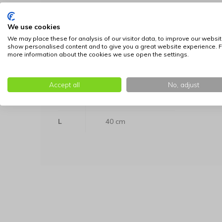
Gebruiksvriendelijk:
Voorzien van een prakti
Comfortabel:
Gemaakt van zachte stof die p
We use cookies
Pasvorm:
Eenvoudig losjes om de nek te ha
We may place these for analysis of our visitor data, to improve our websit
show personalised content and to give you a great website experience. F
Leverbaar in de volgende maten:
more information about the cookies we use open the settings.
Nekomvang
Maat
max.
Accept all
No, adjust
M
35 cm
L
40 cm