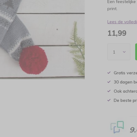
Een feestelijk
print.
Lees de volle
11,99
Gratis verz
30 dagen b
Ook achtera
De beste pr
9