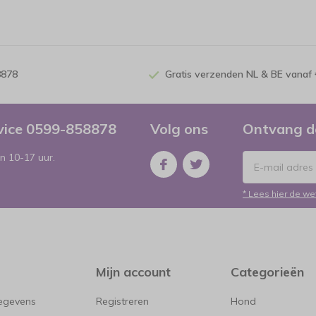
8878
Gratis verzenden NL & BE vanaf 
rvice 0599-858878
Volg ons
Ontvang d
n 10-17 uur.
* Lees hier de we
Mijn account
Categorieën
gegevens
Registreren
Hond