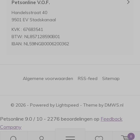
Petsonline V.O.F.
Handelsstraat 40
9501 EV Stadskanaal
KVK : 67683541
BTW: NL857128590B01
IBAN: NL59INGB0006200362
Algemene voorwaarden
RSS-feed
Sitemap
© 2026 - Powered by
Lightspeed
- Theme by
DMWS.nl
Petsonline
9.0
/
10
-
2276
beoordelingen op
Feedback
Company
0