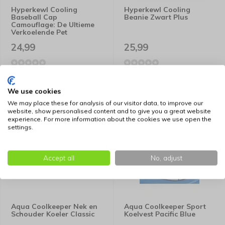
Hyperkewl Cooling
Hyperkewl Cooling
Baseball Cap
Beanie Zwart Plus
Camouflage: De Ultieme
Verkoelende Pet
24,99
25,99
We use cookies
We may place these for analysis of our visitor data, to improve our
website, show personalised content and to give you a great website
experience. For more information about the cookies we use open the
settings.
Accept all
No, adjust
Aqua Coolkeeper Nek en
Aqua Coolkeeper Sport
Schouder Koeler Classic
Koelvest Pacific Blue