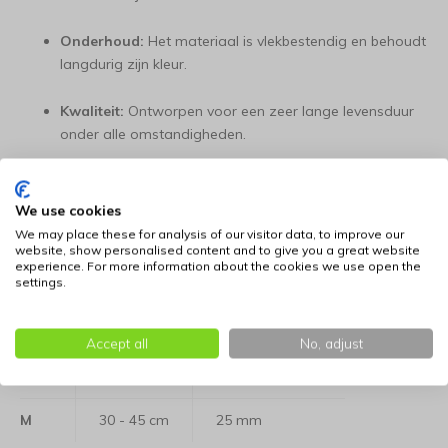
Onderhoud:
Het materiaal is vlekbestendig en behoudt
langdurig zijn kleur.
Kwaliteit:
Ontworpen voor een zeer lange levensduur
onder alle omstandigheden.
Kleur: rood en groen.
We use cookies
Leverbaar in de volgende maten:
We may place these for analysis of our visitor data, to improve our
website, show personalised content and to give you a great website
experience. For more information about the cookies we use open the
Bepaal de juiste maat : klik hier voor informatie
settings.
Maat
Nekomvang
Breedte
Accept all
No, adjust
S
22 - 38 cm
15 mm
M
30 - 45 cm
25 mm