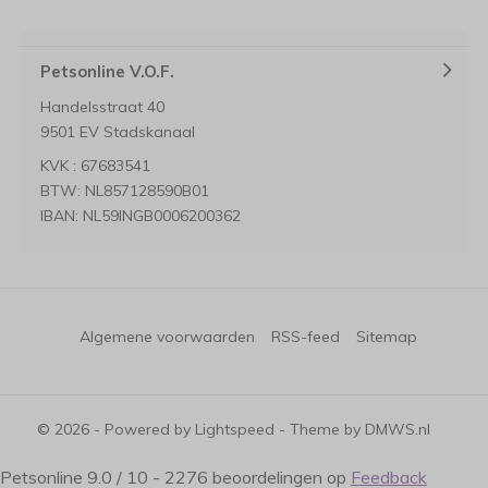
Petsonline V.O.F.
Handelsstraat 40
9501 EV Stadskanaal
KVK : 67683541
BTW: NL857128590B01
IBAN: NL59INGB0006200362
Algemene voorwaarden
RSS-feed
Sitemap
© 2026 - Powered by
Lightspeed
- Theme by
DMWS.nl
Petsonline
9.0
/
10
-
2276
beoordelingen op
Feedback