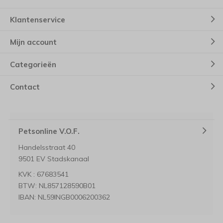
Klantenservice
Mijn account
Categorieën
Contact
Petsonline V.O.F.
Handelsstraat 40
9501 EV Stadskanaal
KVK : 67683541
BTW: NL857128590B01
IBAN: NL59INGB0006200362