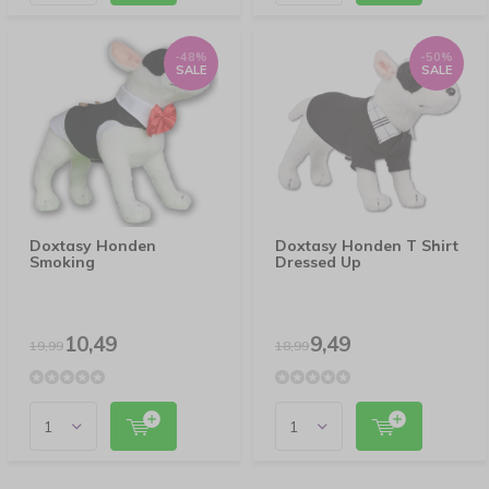
-48%
-50%
SALE
SALE
Doxtasy Honden
Doxtasy Honden T Shirt
Smoking
Dressed Up
10,49
9,49
19,99
18,99