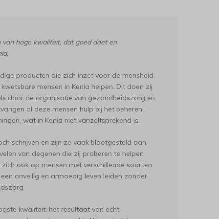
an hoge kwaliteit, dat goed doet en
ia.
dige producten die zich inzet voor de mensheid,
d kwetsbare mensen in Kenia helpen. Dit doen zij
els door de organisatie van gezondheidszorg en
tvangen al deze mensen hulp bij het beheren
ngen, wat in Kenia niet vanzelfsprekend is.
och schrijven en zijn ze vaak blootgesteld aan
velen van degenen die zij proberen te helpen
t zich ook op mensen met verschillende soorten
 een onveilig en armoedig leven leiden zonder
idszorg.
ste kwaliteit, het resultaat van echt