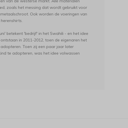
n van de westerse markt. Alle materialen
ed, zoals het messing dat wordt gebruikt voor
t metaalschroot. Ook worden de voeringen van
herenshirts.
' betekent 'bedrijf' in het Swahili - en het idee
n ontstaan in 2011-2012, toen de eigenaren het
adopteren. Toen zij een paar jaar later
ind te adopteren, was het idee volwassen