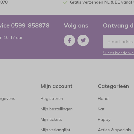
8878
Gratis verzenden NL & BE vanaf 
rvice 0599-858878
Volg ons
Ontvang d
n 10-17 uur.
* Lees hier de we
Mijn account
Categorieën
gegevens
Registreren
Hond
Mijn bestellingen
Kat
Mijn tickets
Puppy
Mijn verlanglijst
Acties & specials