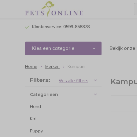
Klantenservice: 0599-858878
Kies een categorie
Bekijk onze
Home
Merken
Kampuni
Sorteren op:
Filters:
Kampu
Wis alle filters
Categorieën
Hond
Kat
Puppy