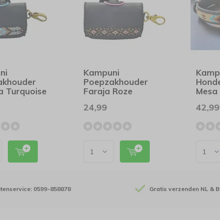
ni
Kampuni
Kamp
akhouder
Poepzakhouder
Hond
 Turquoise
Faraja Roze
Mesa 
24,99
42,99
ntenservice: 0599-858878
Gratis verzenden NL & B