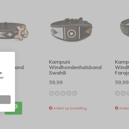
ni
Kampuni
Kamp
nhalsband
Windhondenhalsband
Wind
Swahili
Faraj
e,
or
59,99
59,99
Artikel op bestelling
Artike