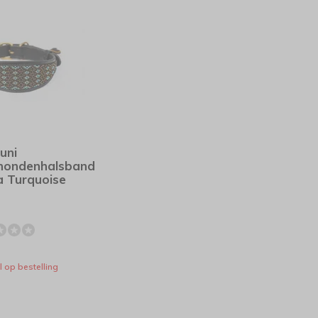
uni
hondenhalsband
a Turquoise
l op bestelling