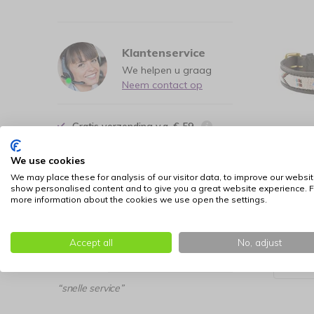
Klantenservice
We helpen u graag
Neem contact op
Gratis verzending v.a. € 59
30 dagen bedenktermijn
Kampu
We use cookies
Honde
Ook achteraf betalen
Mesa
We may place these for analysis of our visitor data, to improve our websit
De beste prijs kwaliteit verhouding
show personalised content and to give you a great website experience. F
53,99
more information about the cookies we use open the settings.
3042 Ratings
Accept all
No, adjust
9.0
“snelle service”