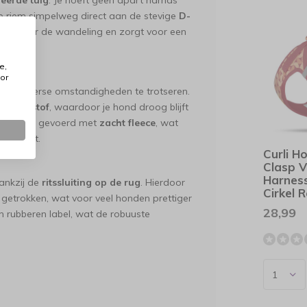
eerde tuig
. Je hoeft geen apart harnas
 de riem simpelweg direct aan de stevige
D-
maken voor de wandeling en zorgt voor een
e,
or
te winterse omstandigheden te trotseren.
yester stof
, waardoor je hond droog blijft
 het jasje gevoerd met
zacht fleece
, wat
gcomfort.
Curli H
Clasp V
Harnes
dankzij de
ritssluiting op de rug
. Hierdoor
Cirkel 
 getrokken, wat voor veel honden prettiger
28,99
een rubberen label, wat de robuuste