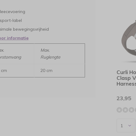
fleecevoering
sport-label
ximale bewegingsvrijheid
oor informatie
x.
Max.
rstomvang
Ruglengte
 cm
20 cm
Curli H
Clasp V
Harness
23,95