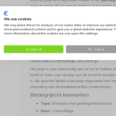
Wat dit jasje echt bijzonder maakt, is het
geïntegr
over of onder de jas aan te trekken; je bevestigt
ringen
op de rug. Dit bespaart tijd bij het klaar
gestroomlijnde pasvorm die niet schuift.
We use cookies
Warm, waterdicht en comfortabel
We may place these for analysis of our visitor data, to improve our websit
show personalised content and to give you a great website experience. F
more information about the cookies we use open the settings.
Het Mountaineer Vest is ontworpen om de zwaars
De buitenzijde is vervaardigd van
waterdichte pol
tijdens regen of sneeuwval. Aan de binnenzijde is
Accept all
No, adjust
zorgt voor uitstekende isolatie en een hoog draa
Gebruiksvriendelijk ontwerp
Het jasje is zeer eenvoudig aan en uit te trekken 
hoeft er niets over de kop van de hond te worden
is. Als sportief detail is het jasje afgewerkt met 
uitstraling van dit kwaliteitsartikel onderstreept.
Belangrijkste kenmerken
Type:
Winterjas met geïntegreerd harnas
Kleur:
Camouflage