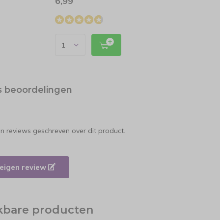
6,99
23,1
s beoordelingen
en reviews geschreven over dit product.
e eigen review
jkbare producten