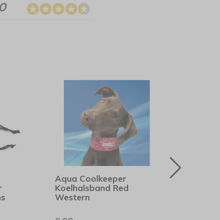
.0
Aqua Coolkeeper
Rogz
r
Koelhalsband Red
Mult
ns
Western