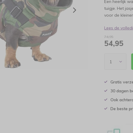
Een heerlijk w
tuigje. Het jas
voor de kleine
Lees de volle
74,95
54,95
Gratis verz
30 dagen b
Ook achtera
De beste pr