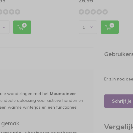
95
26,95
Gebruiker
Er zijn nog ge
terse wandelingen met het
Mountaineer
 de ideale oplossing voor actieve honden en
Schrijf j
een warme winterjas en een functioneel
l gemak
Vergeli