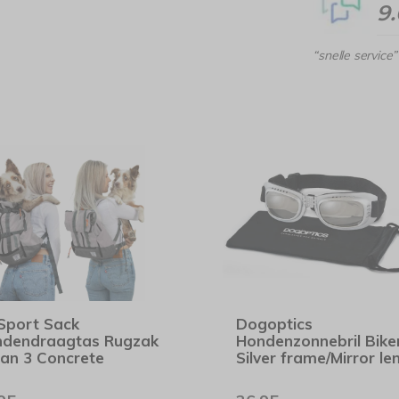
9
“snelle service”
Sport Sack
Dogoptics
dendraagtas Rugzak
Hondenzonnebril Bike
an 3 Concrete
Silver frame/Mirror le