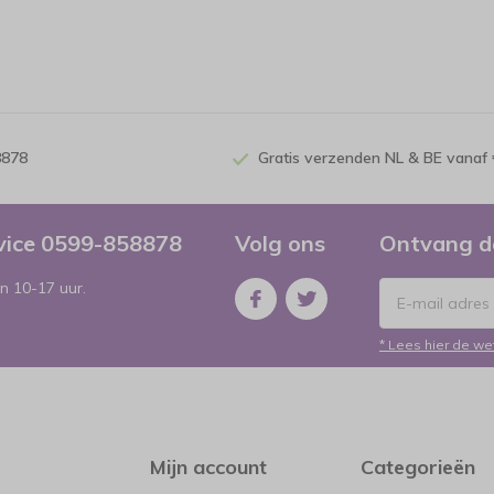
8878
Gratis verzenden NL & BE vanaf 
rvice 0599-858878
Volg ons
Ontvang d
n 10-17 uur.
* Lees hier de we
Mijn account
Categorieën