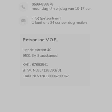
0599-858878
maandag t/m vrijdag van 10-17 uur.
info@petsonline.nl
U kunt ons 24 uur per dag mailen
Petsonline V.O.F.
Handelsstraat 40
9501 EV Stadskanaal
KVK : 67683541
BTW: NL857128590B01
IBAN: NL59INGB0006200362