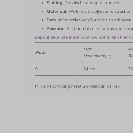
Sluiting:
Praktische rits op de rugzijde
Materiaal:
Waterdicht polyester en zachte 
Details:
Voorzien van D-ringen en rubberen 
Pasvorm:
Sluit aan als een harnas voor ma
Bepaal de juiste maat voor uw hond: klik hier v
Max.
Ma
Maat
Nekomvang (*)
Bo
S
24 cm
36
(*) de nekomvang meet u
onderaan
de nek.