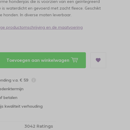
arme hondenjas die is voorzien van een geïntegreerd
je is waterdicht en gevoerd met zacht fleece. Geschikt
re honden. In diverse maten leverbaar.
dige productomschrijving en de maatvoering
Toevoegen aan winkelwagen
ending v.a. € 59
edenktermijn
f betalen
ijs kwaliteit verhouding
3042 Ratings