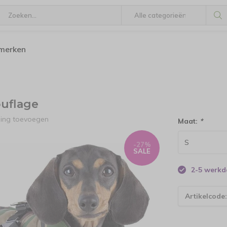
 merken
uflage
ling toevoegen
Maat:
*
-27%
SALE
2-5 werk
Artikelcode