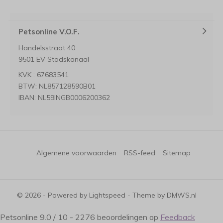
Petsonline V.O.F.
Handelsstraat 40
9501 EV Stadskanaal
KVK : 67683541
BTW: NL857128590B01
IBAN: NL59INGB0006200362
Algemene voorwaarden
RSS-feed
Sitemap
© 2026 - Powered by
Lightspeed
- Theme by
DMWS.nl
Petsonline
9.0
/
10
-
2276
beoordelingen op
Feedback