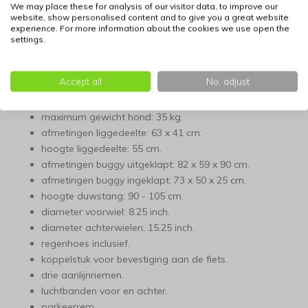
maar ook scheurbestendig en makkelijk afneembaar met een
We may place these for analysis of our visitor data, to improve our
website, show personalised content and to give you a great website
vochtige doek. Het frame is opgebouwd uit een lichtgewicht
experience. For more information about the cookies we use open the
legering die toch de nodige stijfheid biedt voor gebruik als
settings.
fietskar op diverse ondergronden.
Accept all
No, adjust
Eigenschappen:
maximum gewicht hond: 35 kg.
afmetingen liggedeelte: 63 x 41 cm.
hoogte liggedeelte: 55 cm.
afmetingen buggy uitgeklapt: 82 x 59 x 90 cm.
afmetingen buggy ingeklapt: 73 x 50 x 25 cm.
hoogte duwstang: 90 - 105 cm.
diameter voorwiel: 8.25 inch.
diameter achterwielen: 15.25 inch.
regenhoes inclusief.
koppelstuk voor bevestiging aan de fiets.
drie aanlijnriemen.
luchtbanden voor en achter.
parkeerrem.