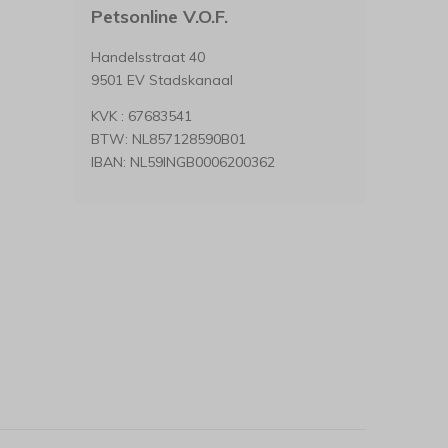
Petsonline V.O.F.
Handelsstraat 40
9501 EV Stadskanaal
KVK : 67683541
BTW: NL857128590B01
IBAN: NL59INGB0006200362