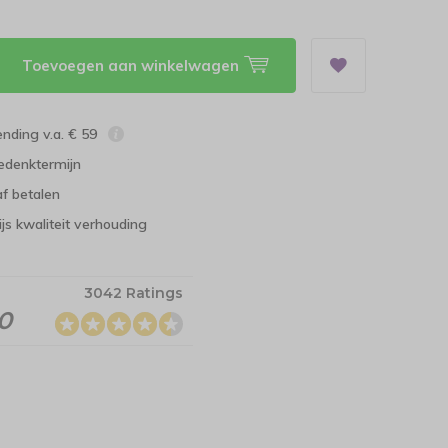
Toevoegen aan winkelwagen
ending v.a. € 59
edenktermijn
f betalen
ijs kwaliteit verhouding
3042 Ratings
.0