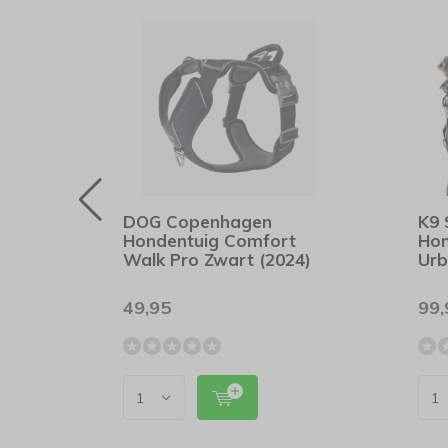
lity
DOG Copenhagen
K9 
e
Hondentuig Comfort
Hon
Walk Pro Zwart (2024)
Urb
49,95
99,