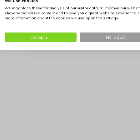
We use cookies
uitzonderingen.
We may place these for analysis of our visitor data, to improve our websit
Feestelijke Presentatie:
Geeft u de bon liev
show personalised content and to give you a great website experience. F
verzorgen in een feestelijke verpakking, zoda
more information about the cookies we use open the settings.
Directe Levering via E-mail:
Heeft u het cad
optie. De cadeaubon wordt direct per e-mai
Accept all
No, adjust
verrassing.