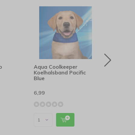
p
Aqua Coolkeeper
Aqua
Koelhalsband Pacific
Koel
Blue
West
6,99
6,99