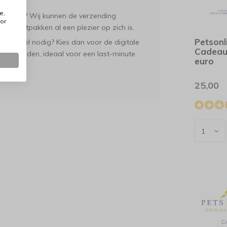
e,
er fysiek? Wij kunnen de verzending
or
t het uitpakken al een plezier op zich is.
Petsonl
eau snel nodig? Kies dan voor de digitale
Cadeau
l verzonden, ideaal voor een last-minute
euro
25,00