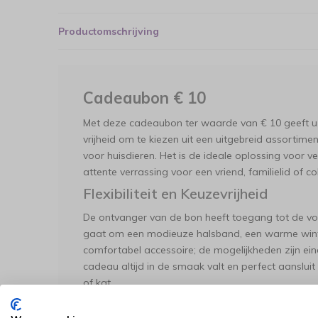
Productomschrijving
Cadeaubon € 10
Met deze cadeaubon ter waarde van € 10 geeft u
vrijheid om te kiezen uit een uitgebreid assort
voor huisdieren. Het is de ideale oplossing voor
attente verrassing voor een vriend, familielid of c
Flexibiliteit en Keuzevrijheid
De ontvanger van de bon heeft toegang tot de volle
gaat om een modieuze halsband, een warme winter
comfortabel accessoire; de mogelijkheden zijn ei
cadeau altijd in de smaak valt en perfect aanslui
of kat.
Vrij te Besteden:
De bon is geldig voor het 