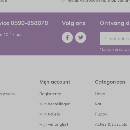
8878
Gratis verzenden NL & BE vanaf 
rvice 0599-858878
Volg ons
Ontvang d
n 10-17 uur.
* Lees hier de we
Mijn account
Categorieën
gegevens
Registreren
Hond
Mijn bestellingen
Kat
Mijn tickets
Puppy
Mijn verlanglijst
Acties & specials