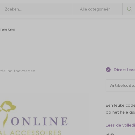
 merken
Direct le
rdeling toevoegen
Artikelcode
Een leuke cad
op het hele as
Lees de volle