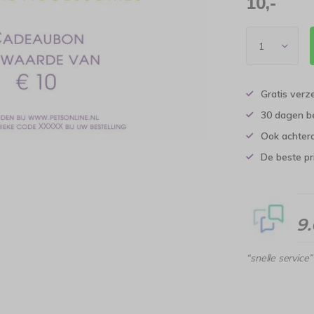
10,-
Gratis verz
30 dagen b
Ook achtera
De beste pr
9
“snelle service”