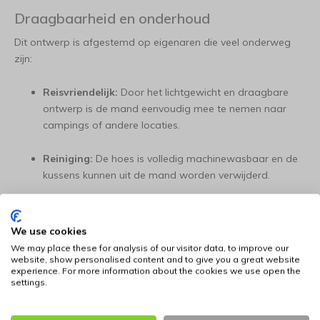
Draagbaarheid en onderhoud
Dit ontwerp is afgestemd op eigenaren die veel onderweg
zijn:
Reisvriendelijk:
Door het lichtgewicht en draagbare
ontwerp is de mand eenvoudig mee te nemen naar
campings of andere locaties.
Reiniging:
De hoes is volledig machinewasbaar en de
kussens kunnen uit de mand worden verwijderd.
Navulbare vulling:
De wandkussens zijn voorzien van
een rits, waardoor de vulling aangepast of vervangen
We use cookies
kan worden om de levensduur te verlengen.
We may place these for analysis of our visitor data, to improve our
website, show personalised content and to give you a great website
experience. For more information about the cookies we use open the
Bepaal de juiste maat voor uw hond: klik hier voor
settings.
informatie