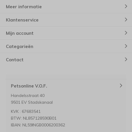
Meer informatie
Klantenservice
Mijn account
Categorieën
Contact
Petsonline V.O.F.
Handelsstraat 40
9501 EV Stadskanaal
KVK : 67683541
BTW: NL857128590B01
IBAN: NL59INGB0006200362