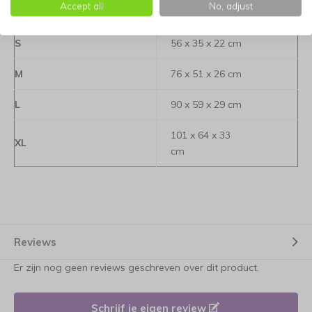
Accept all
No, adjust
Maat
Afmetingen
S
56 x 35 x 22 cm
M
76 x 51 x 26 cm
L
90 x 59 x 29 cm
101 x 64 x 33
XL
cm
Reviews
Er zijn nog geen reviews geschreven over dit product.
Schrijf je eigen review