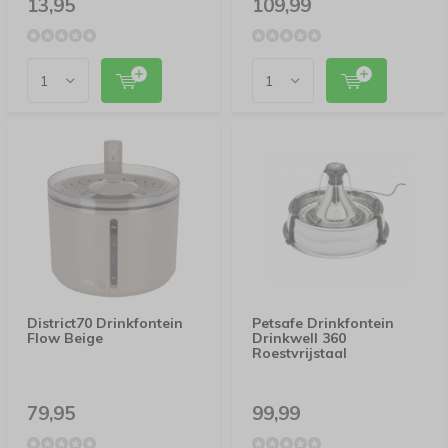
13,95
109,99
District70 Drinkfontein
Petsafe Drinkfontein
Flow Beige
Drinkwell 360
Roestvrijstaal
79,95
99,99