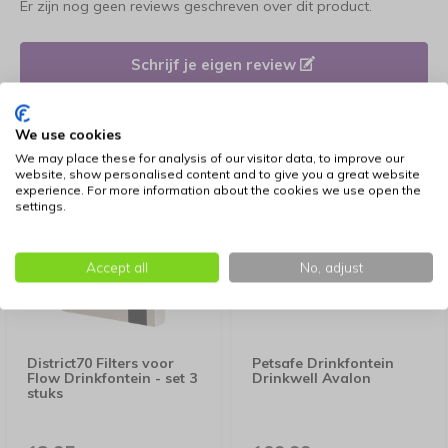
Er zijn nog geen reviews geschreven over dit product.
Schrijf je eigen review
We use cookies
Vergelijkbare producten
We may place these for analysis of our visitor data, to improve our
website, show personalised content and to give you a great website
experience. For more information about the cookies we use open the
settings.
Accept all
No, adjust
District70 Filters voor
Petsafe Drinkfontein
Flow Drinkfontein - set 3
Drinkwell Avalon
stuks