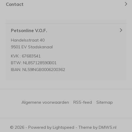
Contact
Petsonline V.O.F.
Handelsstraat 40
9501 EV Stadskanaal
KVK : 67683541
BTW: NL857128590B01
IBAN: NL59INGB0006200362
Algemene voorwaarden
RSS-feed
Sitemap
© 2026 - Powered by
Lightspeed
- Theme by
DMWS.nl