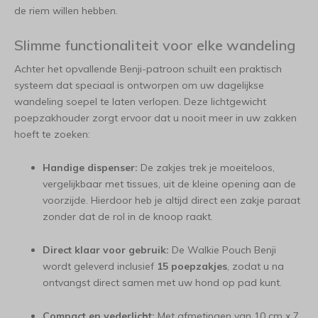
de riem willen hebben.
Slimme functionaliteit voor elke wandeling
Achter het opvallende Benji-patroon schuilt een praktisch
systeem dat speciaal is ontworpen om uw dagelijkse
wandeling soepel te laten verlopen. Deze lichtgewicht
poepzakhouder zorgt ervoor dat u nooit meer in uw zakken
hoeft te zoeken:
Handige dispenser:
De zakjes trek je moeiteloos,
vergelijkbaar met tissues, uit de kleine opening aan de
voorzijde. Hierdoor heb je altijd direct een zakje paraat
zonder dat de rol in de knoop raakt.
Direct klaar voor gebruik:
De Walkie Pouch Benji
wordt geleverd inclusief
15 poepzakjes
, zodat u na
ontvangst direct samen met uw hond op pad kunt.
Compact en vederlicht:
Met afmetingen van 10 cm x 7