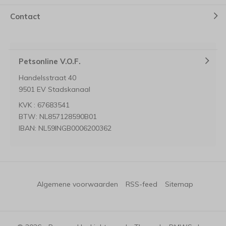
Contact
Petsonline V.O.F.
Handelsstraat 40
9501 EV Stadskanaal
KVK : 67683541
BTW: NL857128590B01
IBAN: NL59INGB0006200362
Algemene voorwaarden
RSS-feed
Sitemap