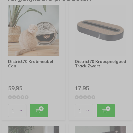
District70 Krabmeubel
District70 Krabspeelgoed
Can
Track Zwart
59,95
17,95