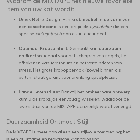
Waarom de MIXTAPE het nieuwe favoriete
item van uw kat wordt:
Uniek Retro Design:
Een
krabmeubel in de vorm van
een cassetteband
is een originele
eyecatcher
die een
speelse
vintage
touch
aan elk interieur geeft.
Optimaal Krabcomfort:
Gemaakt van
duurzaam
golfkarton
, ideaal voor het scherpen van nagels, het
afbakenen van territorium en het verminderen van
stress. Het grote kraboppervlak (zowel binnen als
buiten) staat garant voor urenlang speelplezier.
Lange Levensduur:
Dankzij het
omkeerbare ontwerp
kunt u de krabzijde eenvoudig wisselen, waardoor de
levensduur van de MIXTAPE aanzienlijk wordt verlengd.
Duurzaamheid Ontmoet Stijl
De MIXTAPE is meer dan alleen een stijlvolle toevoeging; het
is een duurzame en praktische kraboplossing.