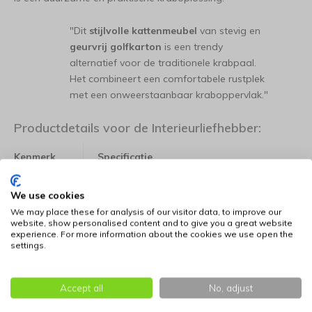
"Dit
stijlvolle kattenmeubel
van stevig en
geurvrij golfkarton
is een trendy
alternatief voor de traditionele krabpaal.
Het combineert een comfortabele rustplek
met een onweerstaanbaar kraboppervlak."
Productdetails voor de Interieurliefhebber:
Kenmerk
Specificatie
Duurzaam en geurvrij
Materiaal
We use cookies
golfkarton
We may place these for analysis of our visitor data, to improve our
website, show personalised content and to give you a great website
Design
Originele cassetteband
experience. For more information about the cookies we use open the
settings.
Kleur
Zwart
Accept all
No, adjust
Afmetingen
54 cm (l) x 31 cm (b) x 35 cm (h)