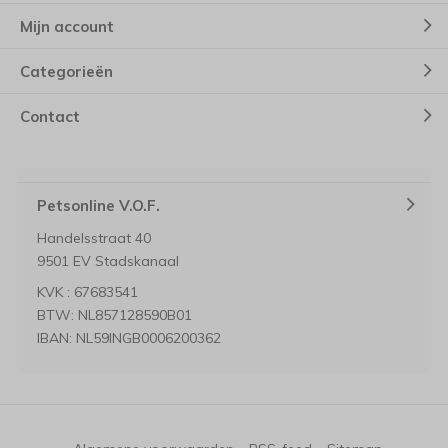
Mijn account
Categorieën
Contact
Petsonline V.O.F.
Handelsstraat 40
9501 EV Stadskanaal
KVK : 67683541
BTW: NL857128590B01
IBAN: NL59INGB0006200362