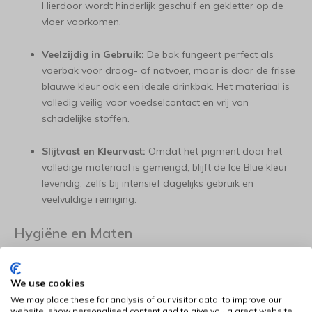
Hierdoor wordt hinderlijk geschuif en gekletter op de
vloer voorkomen.
Veelzijdig in Gebruik:
De bak fungeert perfect als
voerbak voor droog- of natvoer, maar is door de frisse
blauwe kleur ook een ideale drinkbak. Het materiaal is
volledig veilig voor voedselcontact en vrij van
schadelijke stoffen.
Slijtvast en Kleurvast:
Omdat het pigment door het
volledige materiaal is gemengd, blijft de Ice Blue kleur
levendig, zelfs bij intensief dagelijks gebruik en
veelvuldige reiniging.
Hygiëne en Maten
Een gezonde maaltijd begint bij een schone bak:
We use cookies
Vaatwasserbestendig:
Voor optimaal gemak en
We may place these for analysis of our visitor data, to improve our
hygiëne kan de bak direct in de vaatwasser na de
website, show personalised content and to give you a great website