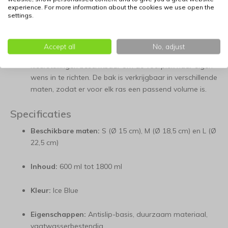
maaltijd. Het gladde oppervlak zorgt ervoor dat vet en
experience. For more information about the cookies we use open the
settings.
vuil zich niet kunnen hechten. Let op: de bak is niet
geschikt voor de magnetron.
Accept all
No, adjust
Collectie in Groei:
Naast Ice Blue zijn er diverse andere
kleurstellingen beschikbaar om de voerplek naar eigen
wens in te richten. De bak is verkrijgbaar in verschillende
maten, zodat er voor elk ras een passend volume is.
Specificaties
Beschikbare maten:
S (Ø 15 cm), M (Ø 18,5 cm) en L (Ø
22,5 cm)
Inhoud:
600 ml tot 1800 ml
Kleur:
Ice Blue
Eigenschappen:
Antislip-basis, duurzaam materiaal,
vaatwasserbestendig