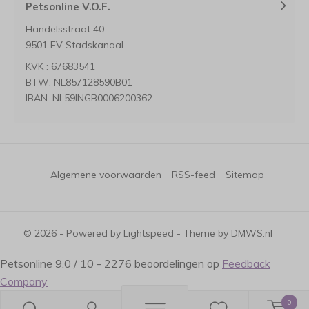
Petsonline V.O.F.
Handelsstraat 40
9501 EV Stadskanaal
KVK : 67683541
BTW: NL857128590B01
IBAN: NL59INGB0006200362
Algemene voorwaarden
RSS-feed
Sitemap
© 2026 - Powered by
Lightspeed
- Theme by
DMWS.nl
Petsonline
9.0
/
10
-
2276
beoordelingen op
Feedback
Company
0