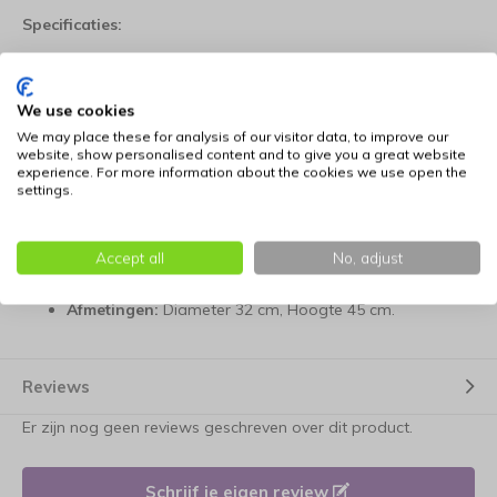
Specificaties:
Constructie:
Stabiel metalen frame met
handgevlochten waterhyacint.
We use cookies
We may place these for analysis of our visitor data, to improve our
Capaciteit:
3 ligplaatsen (2 beschutte holtes, 1 open
website, show personalised content and to give you a great website
experience. For more information about the cookies we use open the
bovenkant).
settings.
Kussens:
Grijs met fleecevulling (wasbaar op max. 30
graden).
Accept all
No, adjust
Afmetingen:
Diameter 32 cm, Hoogte 45 cm.
Reviews
Er zijn nog geen reviews geschreven over dit product.
Schrijf je eigen review