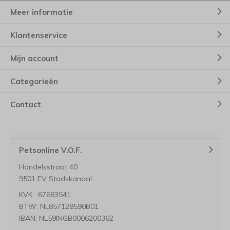
Meer informatie
Klantenservice
Mijn account
Categorieën
Contact
Petsonline V.O.F.
Handelsstraat 40
9501 EV Stadskanaal
KVK : 67683541
BTW: NL857128590B01
IBAN: NL59INGB0006200362