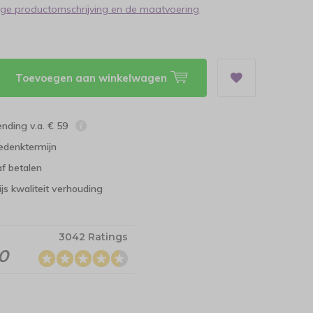
dige productomschrijving en de maatvoering
Toevoegen aan winkelwagen
ending v.a. € 59
edenktermijn
f betalen
ijs kwaliteit verhouding
3042 Ratings
.0