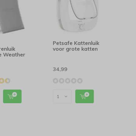
e
Petsafe Kattenluik
renluik
voor grote katten
e Weather
34,99