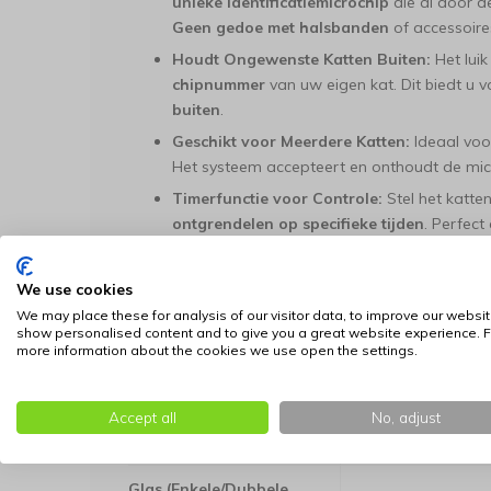
unieke identificatiemicrochip
die al door de
Geen gedoe met halsbanden
of accessoires
Houdt Ongewenste Katten Buiten:
Het luik
chipnummer
van uw eigen kat. Dit biedt u v
buiten
.
Geschikt voor Meerdere Katten:
Ideaal voo
Het systeem accepteert en onthoudt de mi
Timerfunctie voor Controle:
Stel het katten
ontgrendelen op specifieke tijden
. Perfect
of als u hun toegang wilt beheren.
Maximaal Gewicht:
Geschikt voor huisdier
We use cookies
Eenvoudige Installatie en Flexibele
We may place these for analysis of our visitor data, to improve our websit
show personalised content and to give you a great website experience. F
De Petporte is ontworpen voor flexibiliteit en past i
more information about the cookies we use open the settings.
Montagemogelijkheid
Toelichting
Accept all
No, adjust
Houten Deuren
Standaard monta
Glas (Enkele/Dubbele