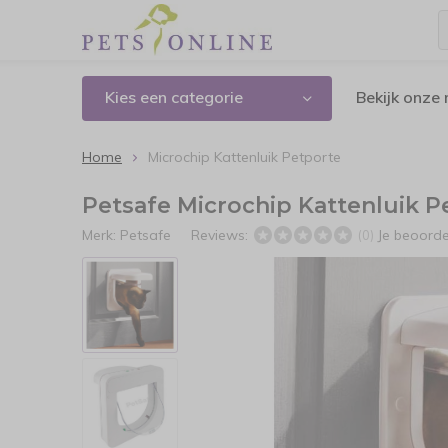
Kies een categorie
Bekijk onze
Home
Microchip Kattenluik Petporte
Petsafe Microchip Kattenluik P
Merk:
Petsafe
Reviews:
Je beoord
(0)