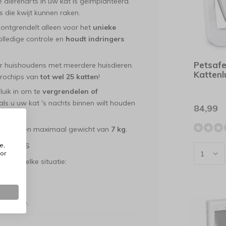
 dierenarts in uw kat is geïmplanteerd.
 die kwijt kunnen raken.
 ontgrendelt alleen voor het
unieke
olledige controle en
houdt indringers
Petsafe
r huishoudens met meerdere huisdieren.
Kattenl
crochips van
tot wel 25 katten
!
luik in om te
vergrendelen of
 als u uw kat 's nachts binnen wilt houden
84,99
en met een maximaal gewicht van
7 kg
.
 Opties
e,
or
n bijna elke situatie:
geoptie.