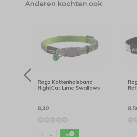
Anderen kochten ook
r
Rogz Kattenhalsband
Rog
set 3
NightCat Lime Swallows
Ref
8,30
8,5