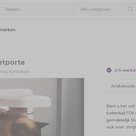
 merken
etporte
2-5 werk
eling toevoegen
Artikelcode
Bent u het zat
kattenluik? Di
gemakkelijk to
ook voor zorgt