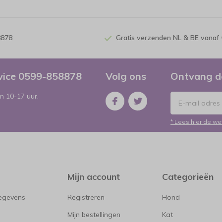
8878
Gratis verzenden NL & BE vanaf 
rvice 0599-858878
Volg ons
Ontvang d
n 10-17 uur.
* Lees hier de we
Mijn account
Categorieën
gegevens
Registreren
Hond
Mijn bestellingen
Kat