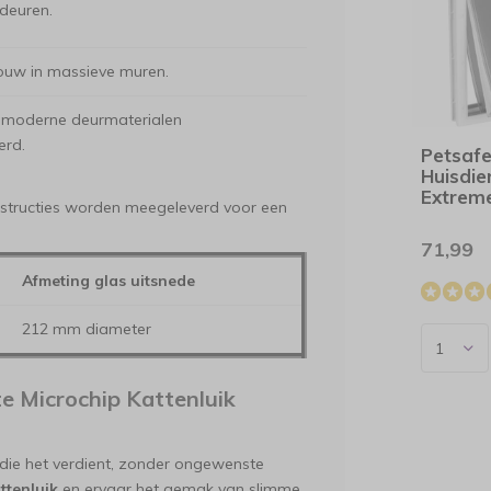
deuren.
bouw in massieve muren.
 moderne deurmaterialen
rd.
Petsaf
Huisdie
Extrem
nstructies worden meegeleverd voor een
71,99
Afmeting glas uitsnede
212 mm diameter
e Microchip Kattenluik
 die het verdient, zonder ongewenste
ttenluik
en ervaar het gemak van slimme,