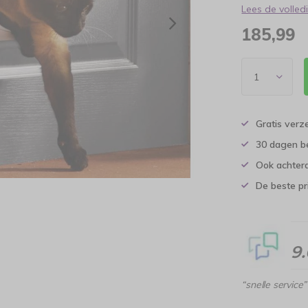
Lees de volle
185,99
Gratis verz
30 dagen b
Ook achtera
De beste pr
9
“snelle service”