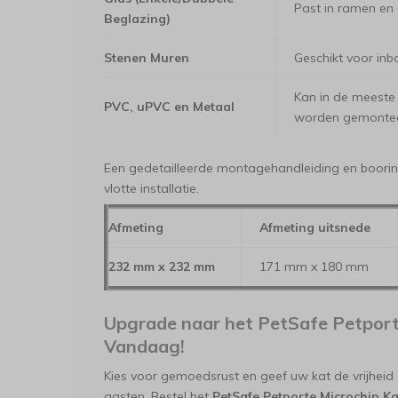
Past in ramen en 
Beglazing)
Stenen Muren
Geschikt voor in
Kan in de meeste
PVC, uPVC en Metaal
worden gemontee
Een gedetailleerde montagehandleiding en boori
vlotte installatie.
Afmeting
Afmeting uitsnede
232 mm x 232 mm
171 mm x 180 mm
Upgrade naar het PetSafe Petport
Vandaag!
Kies voor gemoedsrust en geef uw kat de vrijheid
gasten. Bestel het
PetSafe Petporte Microchip Ka