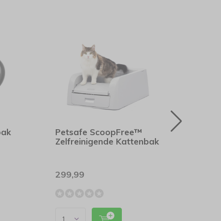
bak
Petsafe ScoopFree™
Hunt
Zelfreinigende Kattenbak
Voer
299,99
2
24,99