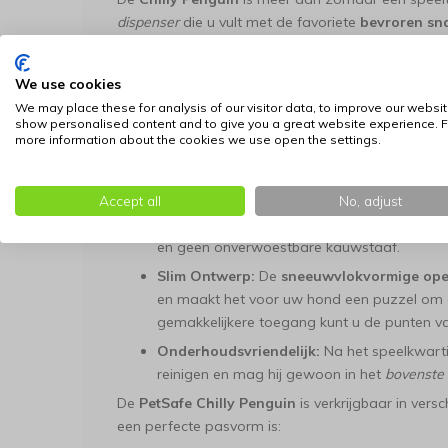
dispenser
die u vult met de favoriete
bevroren sn
Lange Afkoeling:
Vul het speeltje met
yogh
of gewoon
water
en vries het in. Uw hond l
We use cookies
zorgt voor een heerlijke
verkoelende snack
o
We may place these for analysis of our visitor data, to improve our websit
show personalised content and to give you a great website experience. F
Uitdagend Speelplezier:
De
afgeronde bas
more information about the cookies we use open the settings.
uitdagende wiebel
, waardoor uw hond gemotiv
krijgen. Het houdt uw hond
bezig
en helpt v
Accept all
Duurzaam en Veilig:
Gemaakt van
No, adjust
duurza
vanillegeur
heeft. Ideaal voor de meeste kauw
en geen onverwoestbare kauwstaaf.
Slim Ontwerp:
De
sneeuwvlokvormige op
en maakt het voor uw hond een puzzel om de t
gemakkelijkere toegang kunt u de punten va
Onderhoudsvriendelijk:
Na het speelkwarti
reinigen en mag hij gewoon in het
bovenste 
De
PetSafe Chilly Penguin
is verkrijgbaar in vers
een perfecte pasvorm is: