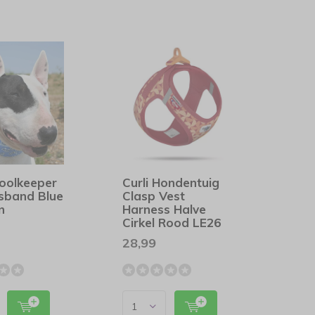
oolkeeper
Curli Hondentuig
sband Blue
Clasp Vest
n
Harness Halve
Cirkel Rood LE26
28,99