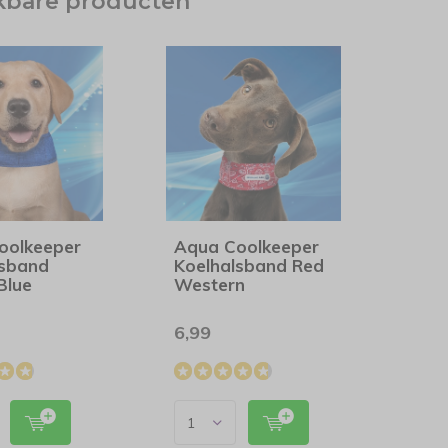
jkbare producten
oolkeeper
Aqua Coolkeeper
lsband
Koelhalsband Red
 Blue
Western
6,99