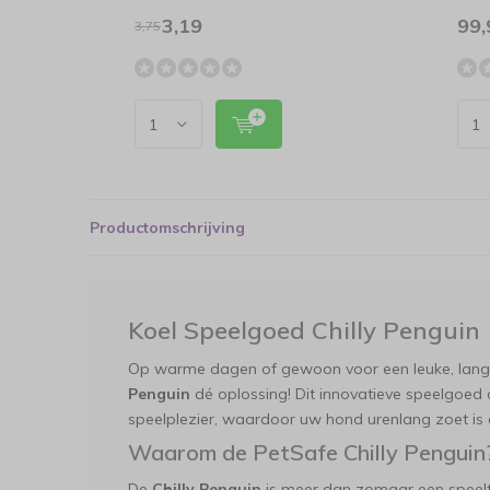
3,19
99,
3,75
Productomschrijving
Koel Speelgoed Chilly Penguin
Op warme dagen of gewoon voor een leuke, langd
Penguin
dé oplossing! Dit innovatieve speelgoed
speelplezier, waardoor uw hond urenlang zoet is é
Waarom de PetSafe Chilly Penguin
De
Chilly Penguin
is meer dan zomaar een speelt