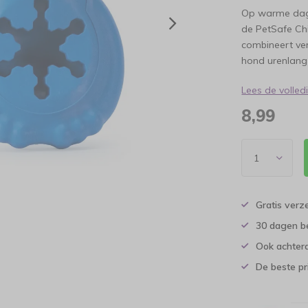
Op warme dage
de PetSafe Chi
combineert ve
hond urenlang 
Lees de volle
8,99
Gratis verz
30 dagen b
Ook achtera
De beste pr