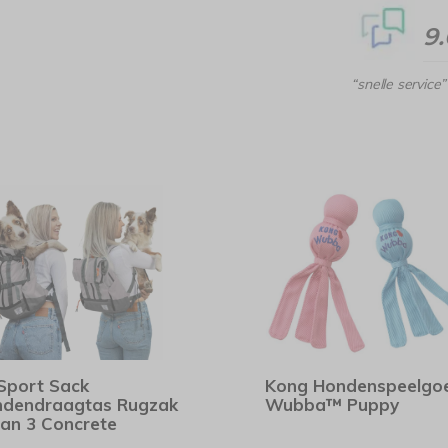
9
“snelle service”
Sport Sack
Kong Hondenspeelgo
dendraagtas Rugzak
Wubba™ Puppy
an 3 Concrete