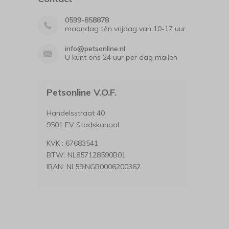
0599-858878
maandag t/m vrijdag van 10-17 uur.
info@petsonline.nl
U kunt ons 24 uur per dag mailen
Petsonline V.O.F.
Handelsstraat 40
9501 EV Stadskanaal
KVK : 67683541
BTW: NL857128590B01
IBAN: NL59INGB0006200362