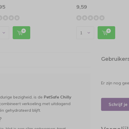
95
9,59
Gebruiker
Er zijn nog ge
urige bezigheid, is de
PetSafe Chilly
 combineert verkoeling met uitdagend
Schrijf j
n gehydrateerd blijft.
?
je. Het is een slim ontworpen
treat