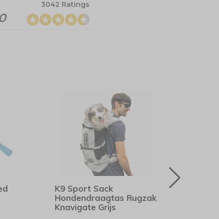
3042 Ratings
.0
ed
K9 Sport Sack
Kong
Hondendraagtas Rugzak
Pupp
Knavigate Grijs