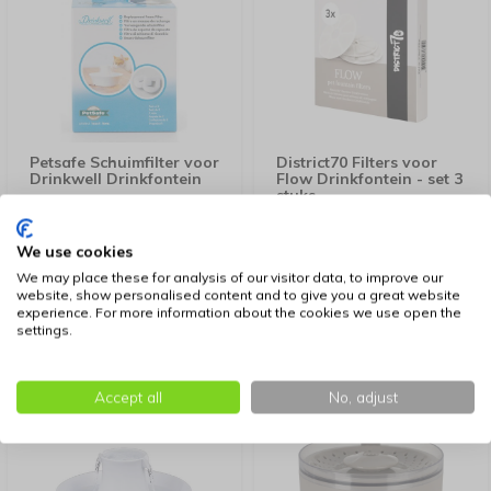
Petsafe Schuimfilter voor
District70 Filters voor
Drinkwell Drinkfontein
Flow Drinkfontein - set 3
stuks
We use cookies
7,99
13,95
We may place these for analysis of our visitor data, to improve our
website, show personalised content and to give you a great website
experience. For more information about the cookies we use open the
settings.
Accept all
No, adjust