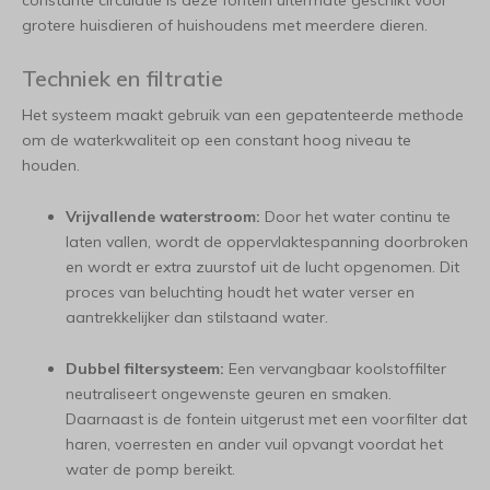
constante circulatie is deze fontein uitermate geschikt voor
grotere huisdieren of huishoudens met meerdere dieren.
Techniek en filtratie
Het systeem maakt gebruik van een gepatenteerde methode
om de waterkwaliteit op een constant hoog niveau te
houden.
Vrijvallende waterstroom:
Door het water continu te
laten vallen, wordt de oppervlaktespanning doorbroken
en wordt er extra zuurstof uit de lucht opgenomen. Dit
proces van beluchting houdt het water verser en
aantrekkelijker dan stilstaand water.
Dubbel filtersysteem:
Een vervangbaar koolstoffilter
neutraliseert ongewenste geuren en smaken.
Daarnaast is de fontein uitgerust met een voorfilter dat
haren, voerresten en ander vuil opvangt voordat het
water de pomp bereikt.