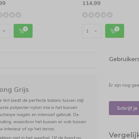
99
114,99
Gebruiker
Er zijn nog ge
ng Grijs
tint biedt de perfecte balans tussen stijl
uuste polyester-nylon mix is het kussen
Schrijf j
cherpe nagels en intensief gebruik. De
rvuiling, waardoor het kussen er ook tussen
interieur of op het terras.
Vergeli
ekken niet in het weefsel. Of de hond nu