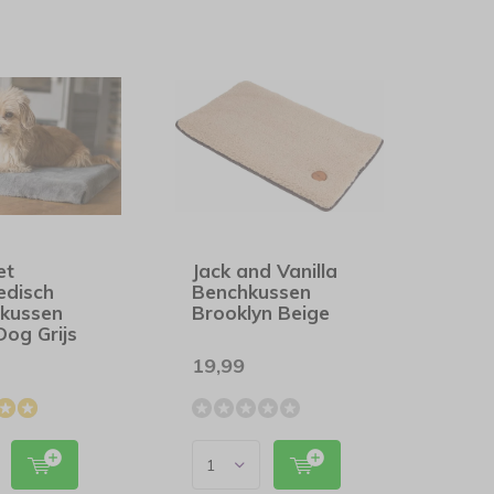
et
Jack and Vanilla
edisch
Benchkussen
kussen
Brooklyn Beige
og Grijs
19,99