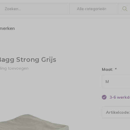
 merken
gg Strong Grijs
ling toevoegen
Maat:
*
3-6 werk
Artikelcode