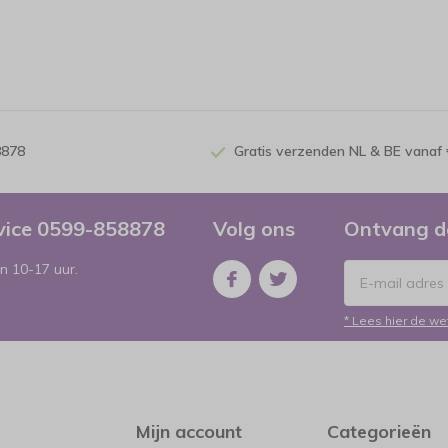
8878
Gratis verzenden NL & BE vanaf 
rvice 0599-858878
Volg ons
Ontvang d
n 10-17 uur.
* Lees hier de we
Mijn account
Categorieën