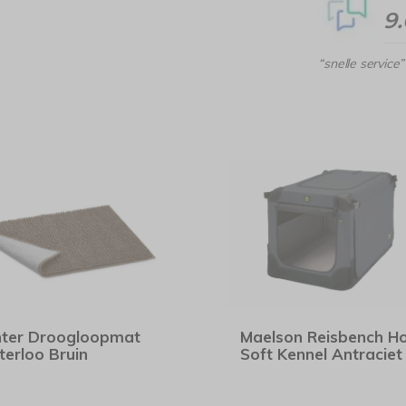
9
“snelle service”
ter Droogloopmat
Maelson Reisbench H
erloo Bruin
Soft Kennel Antraciet