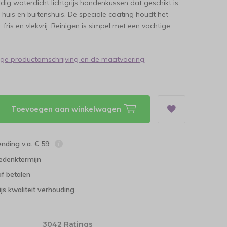
g waterdicht lichtgrijs hondenkussen dat geschikt is
n huis en buitenshuis. De speciale coating houdt het
fris en vlekvrij. Reinigen is simpel met een vochtige
dige productomschrijving en de maatvoering
Toevoegen aan winkelwagen
ending v.a. € 59
edenktermijn
f betalen
ijs kwaliteit verhouding
3042 Ratings