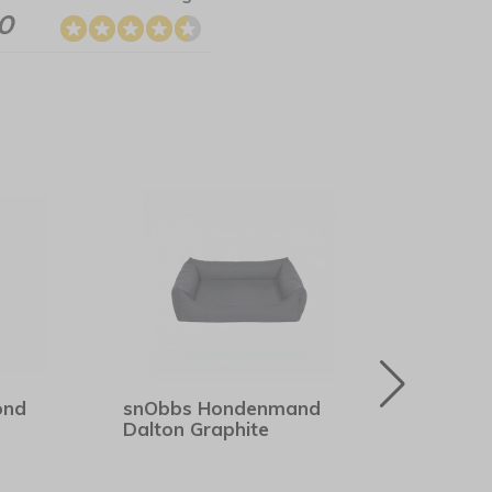
.0
ond
snObbs Hondenmand
Jack
Dalton Graphite
Benc
Wate