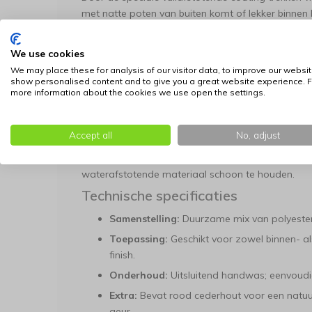
met natte poten van buiten komt of lekker binnen li
hygiënisch.
Gezonde Rust en Natuurlijke Besch
We use cookies
We may place these for analysis of our visitor data, to improve our websit
Het kussen is gevuld met hoogwaardig schuim dat
show personalised content and to give you a great website experience. F
voor een diepe en herstellende slaap. In de vulling 
more information about the cookies we use open the settings.
verspreidt een milde geur die vlooien en mijten op
Het ademende karakter van de stof zorgt ervoor 
Accept all
No, adjust
afgevoerd, wat essentieel is voor een gezond sla
Het onderhoud is minimaal: een snelle poetsbeurt
waterafstotende materiaal schoon te houden.
Technische specificaties
Samenstelling:
Duurzame mix van polyester
Toepassing:
Geschikt voor zowel binnen- a
finish.
Onderhoud:
Uitsluitend handwas; eenvoud
Extra:
Bevat rood cederhout voor een natuur
geur.