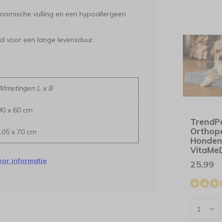
omische vulling en een hypoallergeen
d voor een lange levensduur.
Afmetingen L x B
90 x 60 cm
TrendP
Orthop
105 x 70 cm
Honden
VitaMeD
oor informatie
25,99