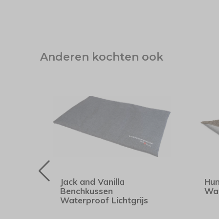
Anderen kochten ook
d
Jack and Vanilla
Hun
Benchkussen
Wat
Waterproof Lichtgrijs