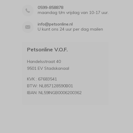
0599-858878
maandag t/m vrijdag van 10-17 uur.
info@petsonline.nl
U kunt ons 24 uur per dag mailen
Petsonline V.O.F.
Handelsstraat 40
9501 EV Stadskanaal
KVK : 67683541
BTW: NL857128590B01
IBAN: NL59INGB0006200362