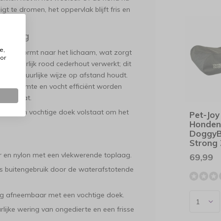
gt te dromen, het oppervlak blijft fris en
erming
e,
 zich vormt naar het lichaam, wat zorgt
or
is natuurlijk rood cederhout verwerkt; dit
 een natuurlijke wijze op afstand houdt.
dat warmte en vocht efficiënt worden
apklimaat.
 met een vochtige doek volstaat om het
Pet-Joy
Honden
Doggy
Strong
 en nylon met een vlekwerende toplaag.
69,99
ls buitengebruik door de waterafstotende
ig afneembaar met een vochtige doek.
lijke wering van ongedierte en een frisse