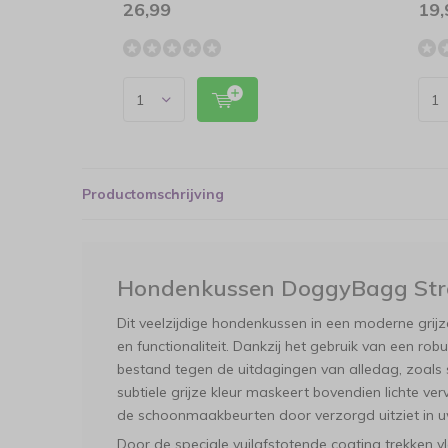
26,99
19,
Productomschrijving
Hondenkussen DoggyBagg Stro
Dit veelzijdige hondenkussen in een moderne grijze 
en functionaliteit. Dankzij het gebruik van een rob
bestand tegen de uitdagingen van alledag, zoals s
subtiele grijze kleur maskeert bovendien lichte ve
de schoonmaakbeurten door verzorgd uitziet in uw 
Door de speciale vuilafstotende coating trekken vl