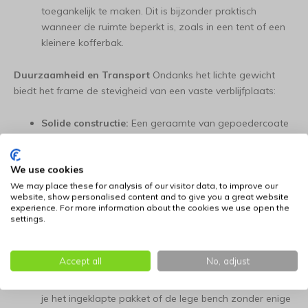
toegankelijk te maken. Dit is bijzonder praktisch
wanneer de ruimte beperkt is, zoals in een tent of een
kleinere kofferbak.
Duurzaamheid en Transport
Ondanks het lichte gewicht
biedt het frame de stevigheid van een vaste verblijfplaats:
Solide constructie:
Een geraamte van gepoedercoate
stalen buizen vormt de basis. Het kliksysteem zorgt
voor een stabiele kooi die niet inzakt, ook niet bij
We use cookies
bewegelijke honden.
We may place these for analysis of our visitor data, to improve our
website, show personalised content and to give you a great website
Compact opbergen:
Het slimme vouwmechanisme
experience. For more information about the cookies we use open the
maakt het mogelijk om de bench in een handomdraai
settings.
plat te maken. Zo schuif je hem na de reis moeiteloos
onder een kast of achter de autostoel.
Accept all
No, adjust
Draaggemak:
Met de versterkte handvatten verplaats
je het ingeklapte pakket of de lege bench zonder enige