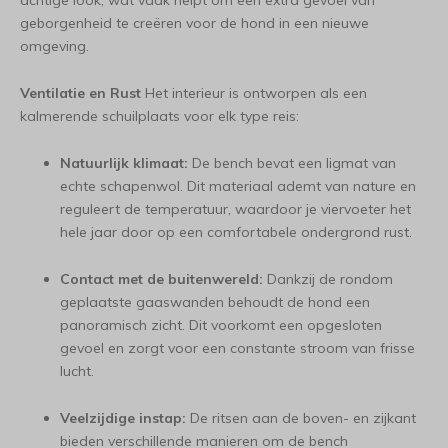
achtige look, wat vaak helpt om een extra gevoel van
geborgenheid te creëren voor de hond in een nieuwe
omgeving.
Ventilatie en Rust
Het interieur is ontworpen als een
kalmerende schuilplaats voor elk type reis:
Natuurlijk klimaat:
De bench bevat een ligmat van
echte schapenwol. Dit materiaal ademt van nature en
reguleert de temperatuur, waardoor je viervoeter het
hele jaar door op een comfortabele ondergrond rust.
Contact met de buitenwereld:
Dankzij de rondom
geplaatste gaaswanden behoudt de hond een
panoramisch zicht. Dit voorkomt een opgesloten
gevoel en zorgt voor een constante stroom van frisse
lucht.
Veelzijdige instap:
De ritsen aan de boven- en zijkant
bieden verschillende manieren om de bench