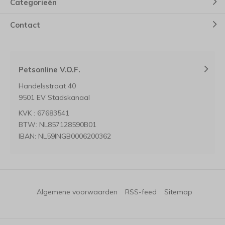
Categorieën
Contact
Petsonline V.O.F.
Handelsstraat 40
9501 EV Stadskanaal
KVK : 67683541
BTW: NL857128590B01
IBAN: NL59INGB0006200362
Algemene voorwaarden
RSS-feed
Sitemap