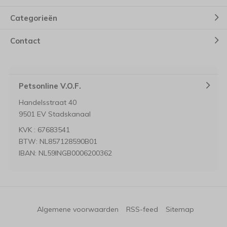
Categorieën
Contact
Petsonline V.O.F.
Handelsstraat 40
9501 EV Stadskanaal
KVK : 67683541
BTW: NL857128590B01
IBAN: NL59INGB0006200362
Algemene voorwaarden
RSS-feed
Sitemap