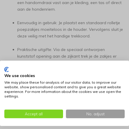
een handomdraai vast aan je kleding, een tas of direct
aan de hondenriem.
Eenvoudig in gebruik: Je plaatst een standaard rolletje
poepzakjes moeiteloos in de houder. Vervolgens sluit je
deze veilig met het handige trekkoord.
Praktische uitgifte: Via de speciaal ontworpen
kunststof opening aan de zijkant trek je de zakjes er
een voor een gemakkelijk en gecontroleerd uit.
We use cookies
Belangrijkste specificaties
We may place these for analysis of our visitor data, to improve our
Materiaal: Hoogwaardig, lichtgewicht polyester 3D-
website, show personalised content and to give you a great website
experience. For more information about the cookies we use open the
mesh
settings.
Kleur: Oranje (beschikbaar in diverse varianten)
Accept all
No, adjust
Afmetingen: Diameter 9,5 cm, hoogte 5 cm