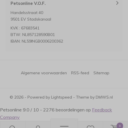
Petsonline V.O.F.
Handelsstraat 40
9501 EV Stadskanaal
KVK : 67683541
BTW: NL857128590B01
IBAN: NL59INGB0006200362
Algemene voorwaarden
RSS-feed
Sitemap
© 2026 - Powered by
Lightspeed
- Theme by
DMWS.nl
Petsonline
9.0
/
10
-
2276
beoordelingen op
Feedback
Company
0