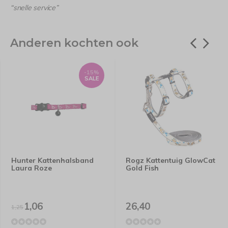
“snelle service”
Anderen kochten ook
-15%
SALE
Hunter Kattenhalsband
Rogz Kattentuig GlowCat
Laura Roze
Gold Fish
1,06
26,40
1,25