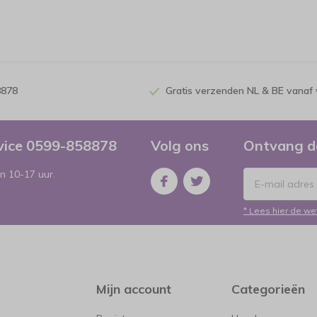
8878
Gratis verzenden NL & BE vanaf 
rvice 0599-858878
Volg ons
Ontvang d
n 10-17 uur.
* Lees hier de we
Mijn account
Categorieën