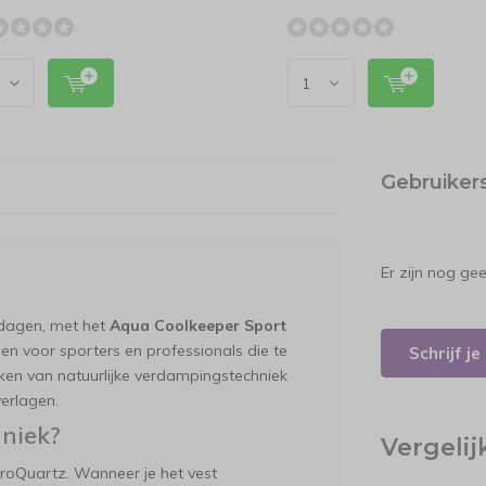
Gebruiker
Er zijn nog ge
e dagen, met het
Aqua Coolkeeper Sport
pen voor sporters en professionals die te
Schrijf j
aken van natuurlijke verdampingstechniek
verlagen.
niek?
Vergeli
roQuartz. Wanneer je het vest