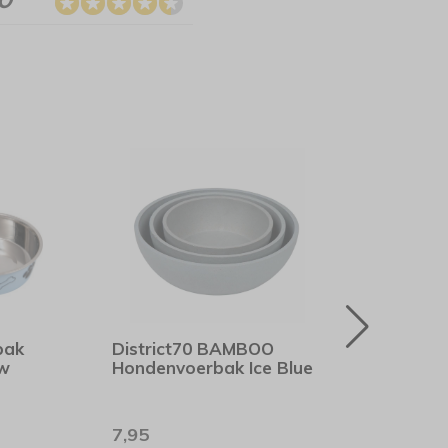
bak
District70 BAMBOO
Dist
uw
Hondenvoerbak Ice Blue
Katt
7,95
6,95