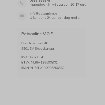
0599-858878
maandag t/m vrijdag van 10-17 uur.
info@petsonline.nl
U kunt ons 24 uur per dag mailen
Petsonline V.O.F.
Handelsstraat 40
9501 EV Stadskanaal
KVK : 67683541
BTW: NL857128590B01
IBAN: NL59INGB0006200362