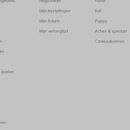
gegevens
Registreren
Hond
Mijn bestellingen
Kat
Mijn tickets
Puppy
Mijn verlanglijst
Acties & specials
en
Cadeaubonnen
en
 doelen
ren