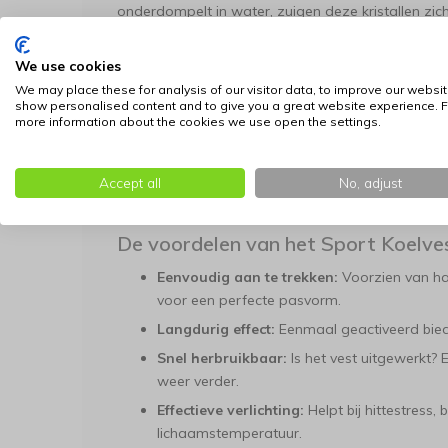
onderdompelt in water, zuigen deze kristallen zic
Het koelproces:
De gel in het vest absorbe
van je lichaam en de buitenlucht verdampt h
We use cookies
We may place these for analysis of our visitor data, to improve our websit
Warmte-afvoer:
Tijdens dit verdampingspr
show personalised content and to give you a great website experience. F
weggetrokken, wat zorgt voor een directe e
more information about the cookies we use open the settings.
Let op:
Omdat het vest op basis van water e
gebruik
vochtig aanvoelen
. Dit is essentie
Accept all
No, adjust
helpt namelijk bij het versnellen van het koe
zweten werkt.
De voordelen van het Sport Koelves
Eenvoudig aan te trekken:
Voorzien van h
voor een perfecte pasvorm.
Langdurig effect:
Eenmaal geactiveerd bied
Snel herbruikbaar:
Is het vest uitgewerkt?
weer verder.
Effectieve verlichting:
Helpt bij hittestres
lichaamstemperatuur.