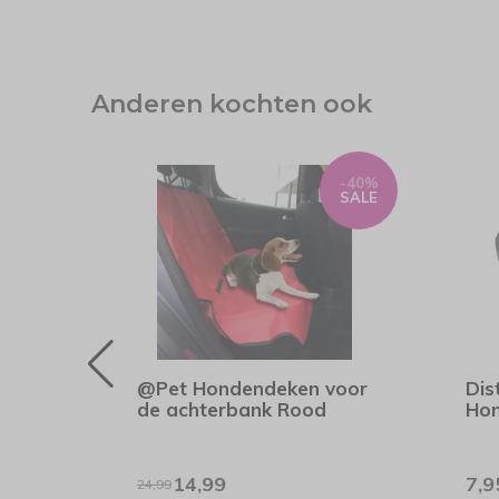
Anderen kochten ook
-40%
SALE
@Pet Hondendeken voor
Dis
de achterbank Rood
Hon
14,99
7,9
24,99