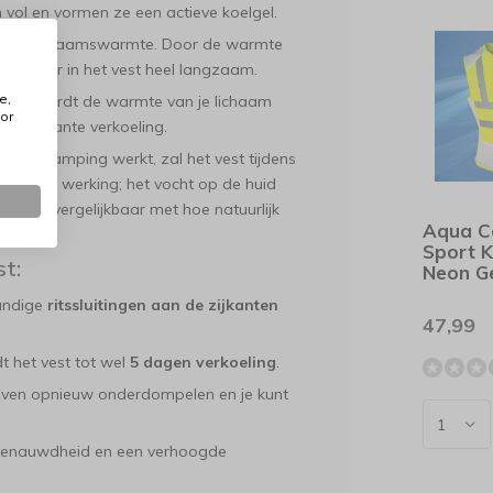
h vol en vormen ze een actieve koelgel.
ert je lichaamswarmte. Door de warmte
et water in het vest heel langzaam.
e,
oces wordt de warmte van je lichaam
or
n constante verkoeling.
n verdamping werkt, zal het vest tijdens
el voor de werking; het vocht op de huid
lproces, vergelijkbaar met hoe natuurlijk
Aqua C
Sport K
t:
Neon G
andige
ritssluitingen aan de zijkanten
47,99
t het vest tot wel
5 dagen verkoeling
.
 Even opnieuw onderdompelen en je kunt
s, benauwdheid en een verhoogde