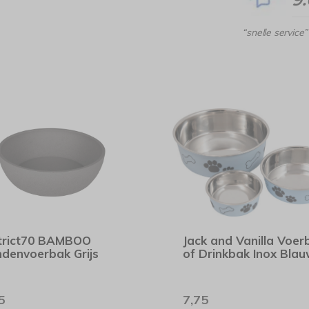
“snelle service”
trict70 BAMBOO
Jack and Vanilla Voer
denvoerbak Grijs
of Drinkbak Inox Bla
5
7,75