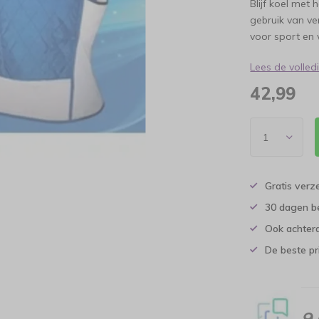
Blijf koel met
gebruik van ve
voor sport en 
Lees de volle
42,99
Gratis verz
30 dagen b
Ook achtera
De beste pr
9