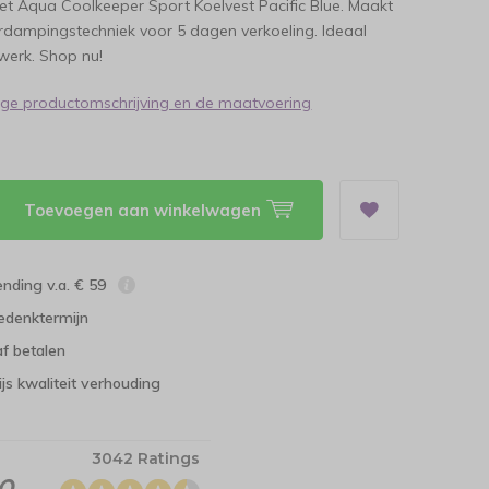
 het Aqua Coolkeeper Sport Koelvest Pacific Blue. Maakt
rdampingstechniek voor 5 dagen verkoeling. Ideaal
werk. Shop nu!
dige productomschrijving en de maatvoering
Toevoegen aan winkelwagen
ending v.a. € 59
edenktermijn
f betalen
ijs kwaliteit verhouding
3042 Ratings
.0