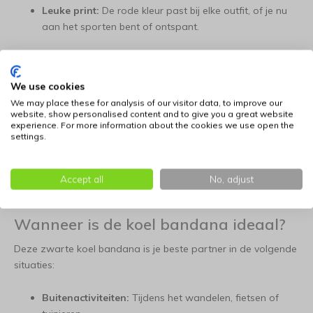
Leuke print:
De rode kleur past bij elke outfit, of je nu
aan het sporten bent of ontspant.
Lichtgewicht:
Na activering blijft de bandana
comfortabel om te dragen.
We use cookies
We may place these for analysis of our visitor data, to improve our
Herbruikbaar:
Is de koelgel uitgewerkt? Leg de
website, show personalised content and to give you a great website
bandana simpelweg opnieuw in koud water en hij is
experience. For more information about the cookies we use open the
settings.
direct weer klaar voor gebruik.
Eenvoudig Onderhoud:
Je kunt de bandana eenvoudig
Accept all
No, adjust
reinigen met een snelle handwas en een milde zeep.
Wanneer is de koel bandana ideaal?
Deze zwarte koel bandana is je beste partner in de volgende
situaties:
Buitenactiviteiten:
Tijdens het wandelen, fietsen of