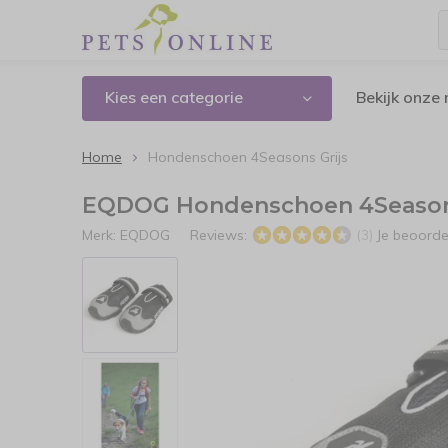
Kies een categorie
Bekijk onze
Home
Hondenschoen 4Seasons Grijs
EQDOG Hondenschoen 4Seasons
Merk:
EQDOG
Reviews:
Je beoorde
(3)