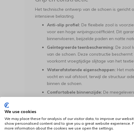
Het technische ontwerp van de schoen is gericht o
intensieve belasting.
Anti-slip profiel:
De flexibele zool is voorz
voor een hoge wrijvingscoëfficiënt. Dit ga
binnenvloeren, beijzelde paden en natte nat
Geïntegreerde teenbescherming:
De zool l
van de schoen. Deze constructie beschermt
voorkomt vroegtijdige slijtage van het textiel
Waterafstotende eigenschappen:
Het mate
vocht en vuil afstoot, terwijl de structuur 
binnen de schoen.
Comfortabele binnenzijde:
De meegeleverd
interface tussen de poot en de schoen, waard
een gevoelige huid worden geminimaliseerd
We use cookies
Gebruik en pasvorm
We may place these for analysis of our visitor data, to improve our websit
show personalised content and to give you a great website experience. F
Bij de ontwikkeling van dit model is veel aandach
more information about the cookies we use open the settings.
uittrekken en een betrouwbare fixatie.