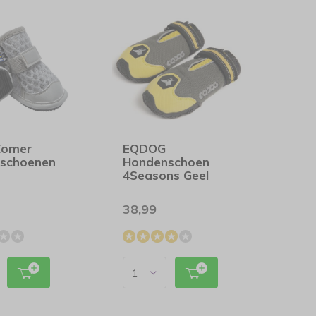
Zomer
EQDOG
schoenen
Hondenschoen
4Seasons Geel
38,99