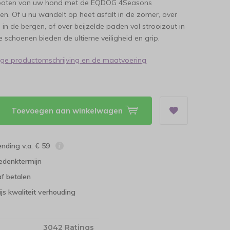
poten van uw hond met de EQDOG 4Seasons
n. Of u nu wandelt op heet asfalt in de zomer, over
 in de bergen, of over beijzelde paden vol strooizout in
e schoenen bieden de ultieme veiligheid en grip.
dige productomschrijving en de maatvoering
Toevoegen aan winkelwagen
ending v.a. € 59
edenktermijn
f betalen
ijs kwaliteit verhouding
3042 Ratings