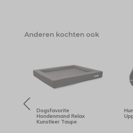
Anderen kochten ook
Pro
Dogsfavorite
Hun
Hondenmand Relax
Upp
Kunstleer Taupe