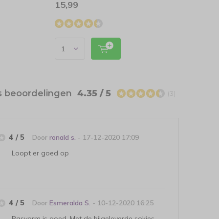
15,99
1
14,99
s beoordelingen
4.35 / 5
(3)
4 / 5
Door
ronald s.
- 17-12-2020 17:09
Loopt er goed op
4 / 5
Door
Esmeralda S.
- 10-12-2020 16:25
Pasvorm is goed. Met de bijgeleverde sokjes