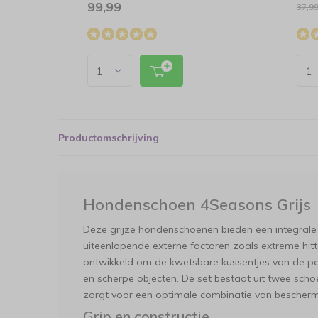
99,99
37,9
Productomschrijving
Hondenschoen 4Seasons Grijs
Deze grijze hondenschoenen bieden een integral
uiteenlopende externe factoren zoals extreme hitte
ontwikkeld om de kwetsbare kussentjes van de poot
en scherpe objecten. De set bestaat uit twee sch
zorgt voor een optimale combinatie van bescherm
Grip en constructie