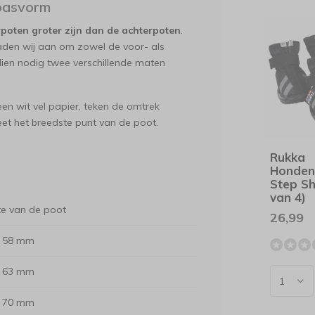
 pasvorm
poten groter zijn dan de achterpoten
.
aden wij aan om zowel de voor- als
dien nodig twee verschillende maten
n wit vel papier, teken de omtrek
meet het breedste punt van de poot.
Rukka
Honden
Step Sh
van 4)
te van de poot
26,99
58 mm
63 mm
70 mm