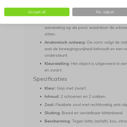
Brede instap:
Dankzij de extra ruime openi
Accept all
No, adjust
worden geplaatst, zonder dat de gewrichte
Verstelbare klittenbandsluiting:
De stevige
aansluiting op de poot, waardoor de schoen 
zitten.
Anatomisch ontwerp:
De vorm volgt de nat
wat de bewegingsvrijheid behoudt en een nat
ondersteunt.
Kleurstelling:
Het object is uitgevoerd in ee
en zwart.
Specificaties
Kleur:
Grijs met zwart.
Inhoud:
2 schoenen en 2 sokken.
Zool:
Flexibele zool met rechthoekig anti-slip
Sluiting:
Breed en verstelbaar klittenband.
Bescherming:
Tegen hitte (asfalt), kou, st