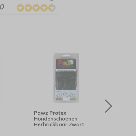
.0
Pawz Protex
Hunt
Hondenschoenen
Neop
Herbruikbaar Zwart
Roo