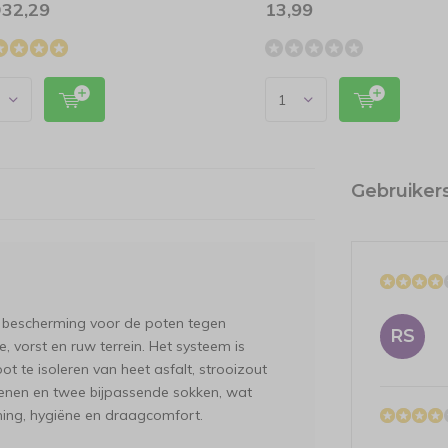
32,29
13,99
9
Gebruiker
e bescherming voor de poten tegen
RS
, vorst en ruw terrein. Het systeem is
 te isoleren van heet asfalt, strooizout
oenen en twee bijpassende sokken, wat
ing, hygiëne en draagcomfort.