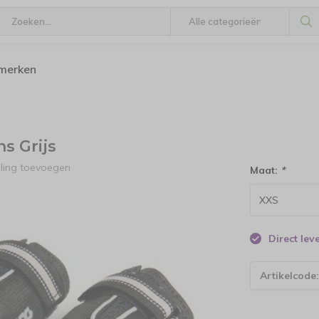
 merken
 Grijs
ling toevoegen
Maat:
*
Direct le
Artikelcode