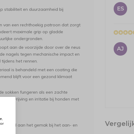
ES
p stabiliteit en duurzaamheid bij
ien van een rechthoekig patroon dat zorgt
randeert maximale grip op gladde
uurlijke ondergronden.
oopt aan de voorzijde door over de neus
AJ
 de nagels tegen mechanische impact en
 tijdens het rennen.
riaal is behandeld met een coating die
ademend blijft voor een gezond klimaat
e sokken fungeren als een zachte
oor wrijving en irritatie bij honden met
.
e,
Vergeli
or
t besteed aan het gemak bij het aan- en