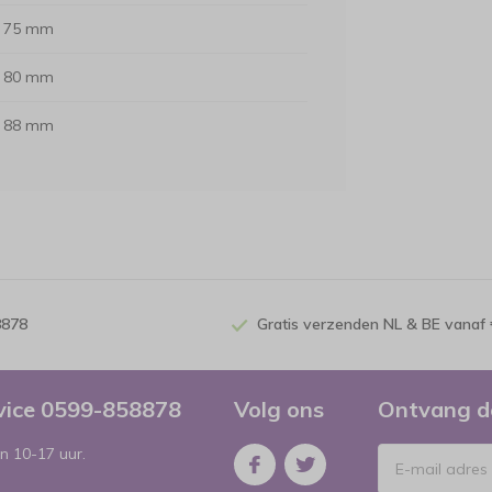
75 mm
80 mm
88 mm
8878
Gratis verzenden NL & BE vanaf 
rvice 0599-858878
Volg ons
Ontvang d
n 10-17 uur.