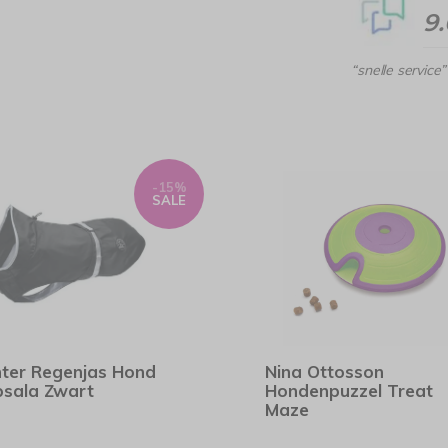
9
“snelle service”
-15%
SALE
ter Regenjas Hond
Nina Ottosson
sala Zwart
Hondenpuzzel Treat
Maze