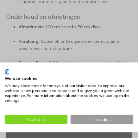
slingeren, maar veilig en direct vindbaar zijn.
Onderhoud en afmetingen
Afmetingen:
100 cm breed x 50 cm diep.
Plaatsing:
Specifiek ontworpen voor een stabiele
positie over de achterbank.
Eenvoudige reiniging:
Voorzien van een uitneembare
en wasbare kussenhoes voor optimale hygiëne na een
dagje strand of bos.
We use cookies
We may place these for analysis of our visitor data, to improve our
website, show personalised content and to give you a great website
experience. For more information about the cookies we use open the
settings.
Accept all
No, adjust