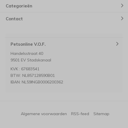
Categorieën
Contact
Petsonline V.O.F.
Handelsstraat 40
9501 EV Stadskanaal
KVK : 67683541
BTW: NL857128590B01
IBAN: NL59INGB0006200362
Algemene voorwaarden
RSS-feed
Sitemap