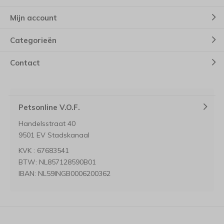
Mijn account
Categorieën
Contact
Petsonline V.O.F.
Handelsstraat 40
9501 EV Stadskanaal
KVK : 67683541
BTW: NL857128590B01
IBAN: NL59INGB0006200362