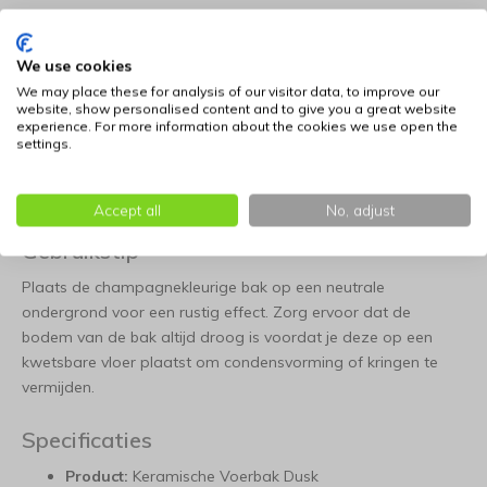
Diverse Inhoudsmaten:
Beschikbaar in verschillende
formaten (S, M en L), waardoor er voor elk type huisdier
We use cookies
een passend volume is voor zowel water als voeding.
We may place these for analysis of our visitor data, to improve our
website, show personalised content and to give you a great website
Stapelbaar en Combineerbaar:
Het ontwerp leent zich
experience. For more information about the cookies we use open the
settings.
uitstekend om meerdere bakken naast elkaar te
presenteren of te combineren met verhoogde
standaarden voor extra comfort.
Accept all
No, adjust
Gebruikstip
Plaats de champagnekleurige bak op een neutrale
ondergrond voor een rustig effect. Zorg ervoor dat de
bodem van de bak altijd droog is voordat je deze op een
kwetsbare vloer plaatst om condensvorming of kringen te
vermijden.
Specificaties
Product:
Keramische Voerbak Dusk