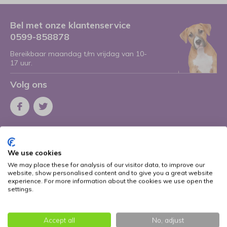
Bel met onze klantenservice
0599-858878
Bereikbaar maandag t/m vrijdag van 10-
17 uur.
Volg ons
Ontvang de nieuwste aanbiedingen en
promoties
We use cookies
We may place these for analysis of our visitor data, to improve our
Abonneer
website, show personalised content and to give you a great website
experience. For more information about the cookies we use open the
* Lees hier de wettelijke beperkingen
settings.
Meer informatie
Accept all
No, adjust