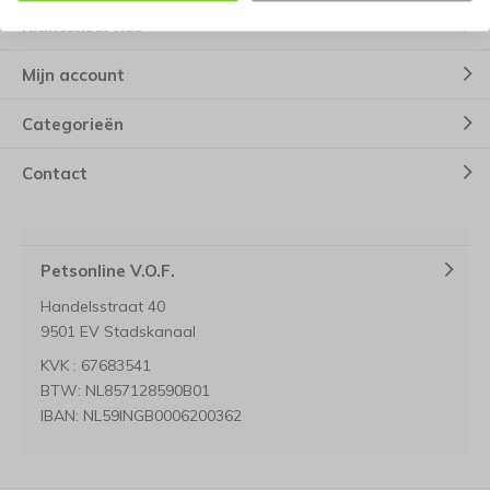
Klantenservice
Mijn account
Categorieën
Contact
Petsonline V.O.F.
Handelsstraat 40
9501 EV Stadskanaal
KVK : 67683541
BTW: NL857128590B01
IBAN: NL59INGB0006200362