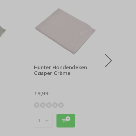
Hunter Hondendeken
Hunt
Casper Crème
Casp
19,99
19,9