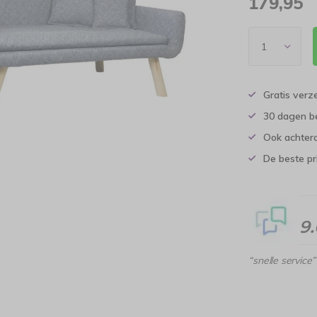
179,95
Gratis verz
30 dagen b
Ook achtera
De beste pr
9
“snelle service”