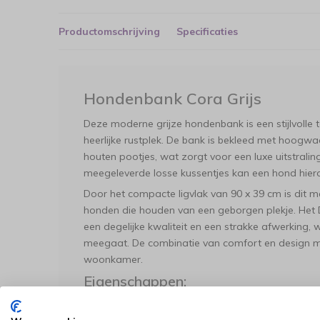
Productomschrijving
Specificaties
Hondenbank Cora Grijs
Deze moderne grijze hondenbank is een stijlvolle 
heerlijke rustplek. De bank is bekleed met hoogwa
houten pootjes, wat zorgt voor een luxe uitstraling
meegeleverde losse kussentjes kan een hond hier
Door het compacte ligvlak van 90 x 39 cm is dit meu
honden die houden van een geborgen plekje. Het
een degelijke kwaliteit en een strakke afwerking
meegaat. De combinatie van comfort en design ma
woonkamer.
Eigenschappen:
Compact Comfort:
Speciaal geschikt voor k