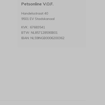
Petsonline V.O.F.
Handelsstraat 40
9501 EV Stadskanaal
KVK : 67683541
BTW: NL857128590B01
IBAN: NL59INGB0006200362