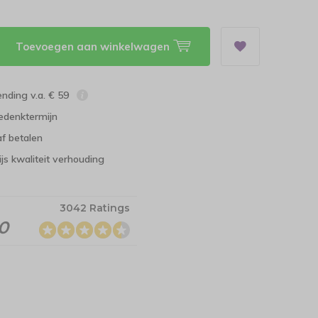
Toevoegen aan winkelwagen
ending v.a. € 59
edenktermijn
f betalen
ijs kwaliteit verhouding
3042 Ratings
.0