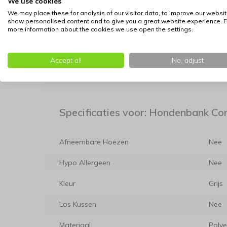
We use cookies
Kwaliteit:
Volledig geproduceerd in Duitsla
We may place these for analysis of our visitor data, to improve our websit
Stijlvol Design:
Voorzien van een moderne gr
show personalised content and to give you a great website experience. F
more information about the cookies we use open the settings.
Extra Zacht:
Inclusief drie losse kussentjes 
Afmetingen:
Totale grootte van 103 x 47 x 5
Accept all
No, adjust
Bepaal de juiste maat voor uw hond: klik hier v
Specificaties voor: Hondenbank Cor
Afneembare Hoezen
Nee
Hypo Allergeen
Nee
Kleur
Grijs
Los Kussen
Nee
Materiaal
Polye