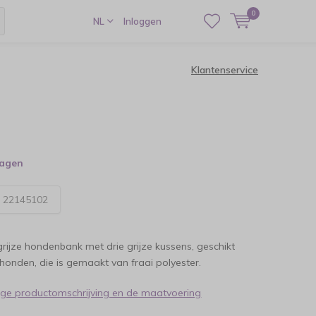
0
NL
Inloggen
Klantenservice
dagen
:
22145102
ijze hondenbank met drie grijze kussens, geschikt
 honden, die is gemaakt van fraai polyester.
dige productomschrijving en de maatvoering