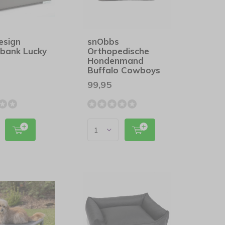
Design
snObbs
bank Lucky
Orthopedische
Hondenmand
Buffalo Cowboys
Brown
99,95