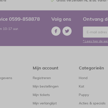
8878
Gratis verzenden NL & BE vanaf 
rvice 0599-858878
Volg ons
Ontvang d
n 10-17 uur.
* Lees hier de we
Mijn account
Categorieën
gegevens
Registreren
Hond
Mijn bestellingen
Kat
Mijn tickets
Puppy
Mijn verlanglijst
Acties & specials