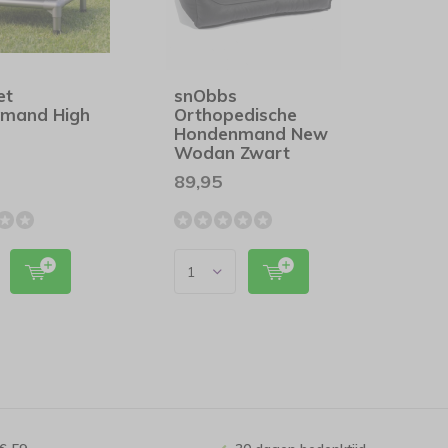
et
snObbs
mand High
Orthopedische
Hondenmand New
Wodan Zwart
89,95