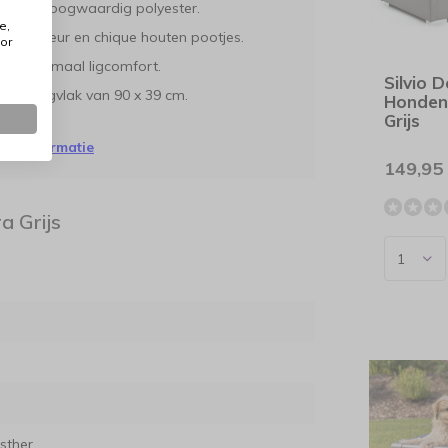
nd van hoogwaardig polyester.
e,
ijze kleur en chique houten pootjes.
or
voor optimaal ligcomfort.
Silvio 
0 cm; ligvlak van 90 x 39 cm.
Honden
Grijs
oor informatie
149,95
a Grijs
sther