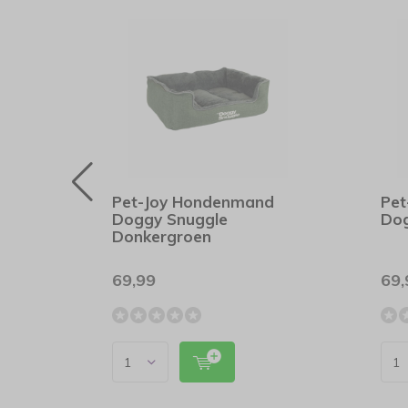
he
Pet-Joy Hondenmand
Pet
rd
Doggy Snuggle
Dog
Donkergroen
69,99
69,