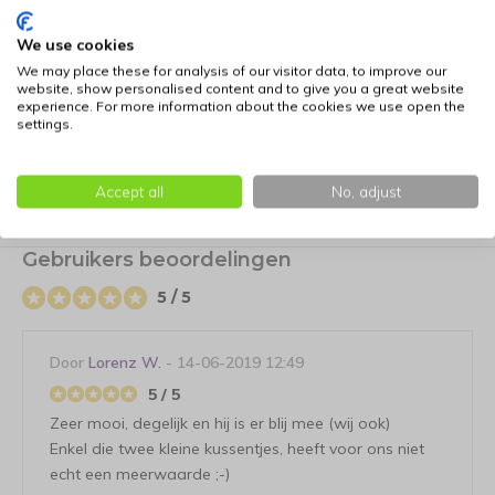
We use cookies
Bepaal de juiste maat voor uw hond: klik hier voor
We may place these for analysis of our visitor data, to improve our
informatie
website, show personalised content and to give you a great website
experience. For more information about the cookies we use open the
settings.
Specificaties
Accept all
No, adjust
Reviews
Gebruikers beoordelingen
5 / 5
Door
Lorenz W.
- 14-06-2019 12:49
5 / 5
Zeer mooi, degelijk en hij is er blij mee (wij ook)
Enkel die twee kleine kussentjes, heeft voor ons niet
echt een meerwaarde ;-)