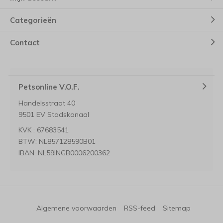
Categorieën
Contact
Petsonline V.O.F.
Handelsstraat 40
9501 EV Stadskanaal
KVK : 67683541
BTW: NL857128590B01
IBAN: NL59INGB0006200362
Algemene voorwaarden
RSS-feed
Sitemap