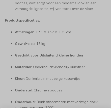
pootjes, wat zorgt voor een moderne look en een
verhoogde ligpositie, vrij van tocht over de vloer.
Productspecificaties:
Afmetingen:
L 91 x B 57 x H 25 cm
Gewicht:
ca. 18 kg
Geschikt voor:
Uitsluitend kleine honden
Materiaal:
Onderhoudsvriendelijk kunstleer
Kleur:
Donkerbruin met beige kussentjes
Onderstel:
Chromen pootjes
Onderhoud:
Bank afneembaar met vochtige doek;
kussens wasbaar (30°C)