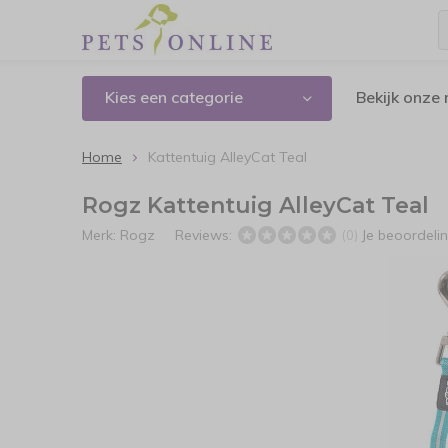
Kies een categorie
Bekijk onze
Home
Kattentuig AlleyCat Teal
Rogz Kattentuig AlleyCat Teal
Merk:
Rogz
Reviews:
Je beoordeli
(0)