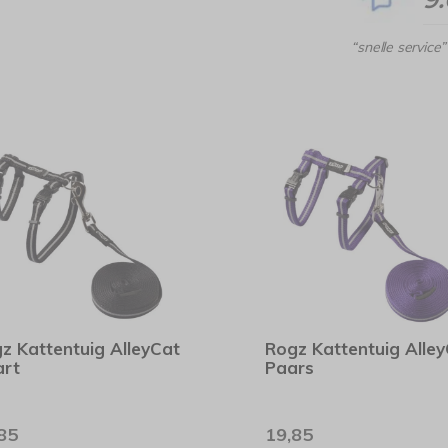
“snelle service”
z Kattentuig AlleyCat
Rogz Kattentuig Alle
rt
Paars
85
19,85