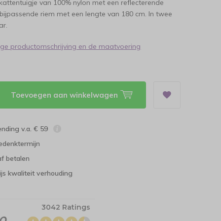
 kattentuigje van 100% nylon met een reflecterende
bijpassende riem met een lengte van 180 cm. In twee
ar.
dige productomschrijving en de maatvoering
Toevoegen aan winkelwagen
ending v.a. € 59
edenktermijn
f betalen
ijs kwaliteit verhouding
3042 Ratings
.0