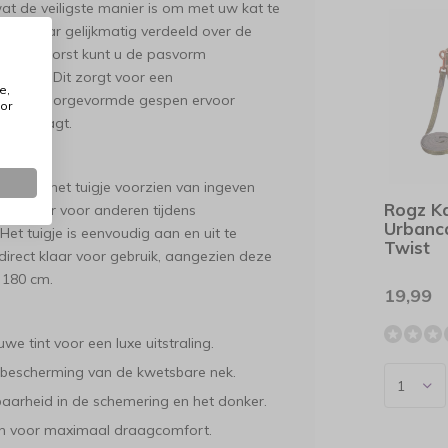
wat de veiligste manier is om met uw kat te
nd, maar gelijkmatig verdeeld over de
k en de borst kunt u de pasvorm
w kat. Dit zorgt voor een
e,
lon en de voorgevormde gespen ervoor
or
gje draagt.
rom is het tuigje voorzien van ingeven
Rogz Ka
zichtbaar voor anderen tijdens
Urbanca
Het tuigje is eenvoudig aan en uit te
Twist
s direct klaar voor gebruik, aangezien deze
 180 cm.
19,99
uwe tint voor een luxe uitstraling.
bescherming van de kwetsbare nek.
aarheid in de schemering en het donker.
 voor maximaal draagcomfort.