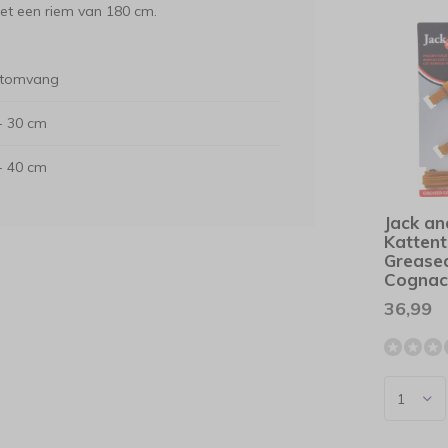
et een riem van 180 cm.
tomvang
- 30 cm
- 40 cm
Jack an
Kattent
Grease
Cogna
36,99