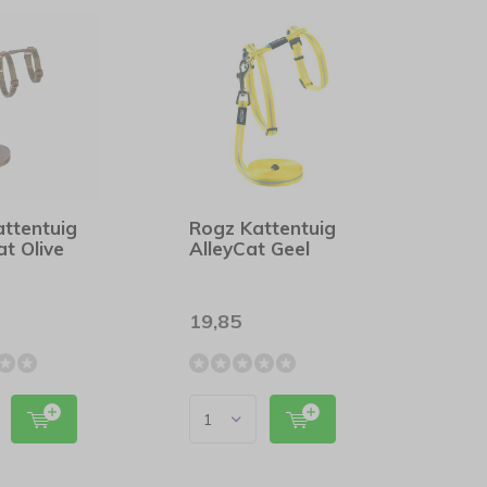
ttentuig
Rogz Kattentuig
t Olive
AlleyCat Geel
19,85