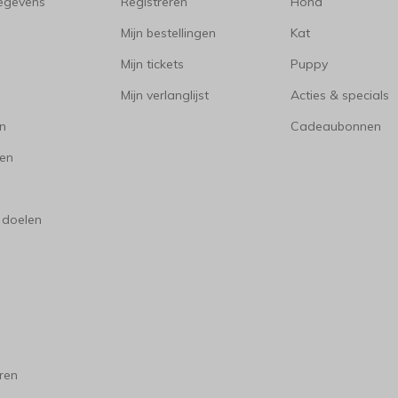
gegevens
Registreren
Hond
Mijn bestellingen
Kat
Mijn tickets
Puppy
Mijn verlanglijst
Acties & specials
en
Cadeaubonnen
en
 doelen
ren