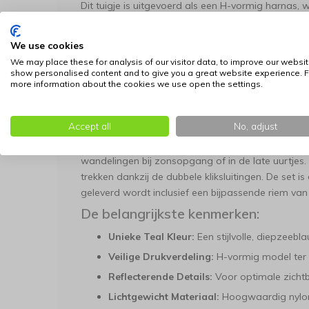
Dit tuigje is uitgevoerd als een H-vormig harnas, 
wandelen. De druk wordt niet op de nek uitgeoefe
borstkas. Dankzij de verstelbare banden bij de ne
We use cookies
nauwkeurig afstemmen op de lichaamsbouw van u
We may place these for analysis of our visitor data, to improve our websit
ontsnappingsvrije ervaring, terwijl het lichte ny
show personalised content and to give you a great website experience. F
more information about the cookies we use open the settings.
zorgen dat uw kat nauwelijks merkt dat hij een tui
Zichtbaarheid en Gebruiksgemak
Accept all
No, adjust
Veiligheid gaat verder dan alleen de pasvorm; daa
reflecterende garens. Hierdoor blijft uw kat goed 
wandelingen bij zonsopgang of in de late uurtjes. 
trekken dankzij de dubbele kliksluitingen. De set i
geleverd wordt inclusief een bijpassende riem van
De belangrijkste kenmerken:
Unieke Teal Kleur:
Een stijlvolle, diepzeebla
Veilige Drukverdeling:
H-vormig model ter 
Reflecterende Details:
Voor optimale zichtb
Lichtgewicht Materiaal:
Hoogwaardig nylon