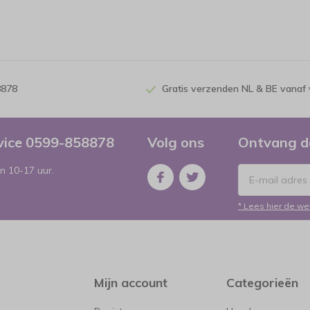
8878
Gratis verzenden NL & BE vanaf 
rvice 0599-858878
Volg ons
Ontvang d
n 10-17 uur.
* Lees hier de we
Mijn account
Categorieën