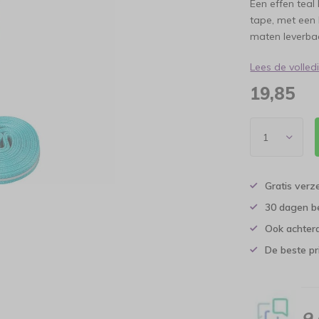
Een effen teal
tape, met een 
maten leverba
Lees de volle
19,85
Gratis verz
30 dagen b
Ook achtera
De beste pr
9