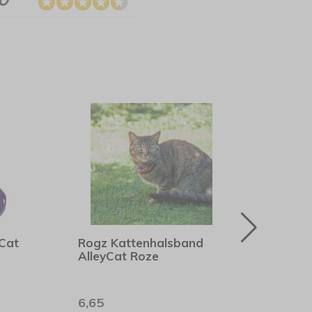
yCat
Rogz Kattenhalsband
Rogz
AlleyCat Roze
Roze
6,65
19,8