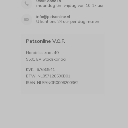
0599-858878
maandag t/m vrijdag van 10-17 uur.
info@petsonline.nl
U kunt ons 24 uur per dag mailen
Petsonline V.O.F.
Handelsstraat 40
9501 EV Stadskanaal
KVK : 67683541
BTW: NL857128590B01
IBAN: NL59INGB0006200362