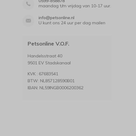
0599-858878
maandag t/m vrijdag van 10-17 uur.
info@petsonline.nl
U kunt ons 24 uur per dag mailen
Petsonline V.O.F.
Handelsstraat 40
9501 EV Stadskanaal
KVK : 67683541
BTW: NL857128590B01
IBAN: NL59INGB0006200362