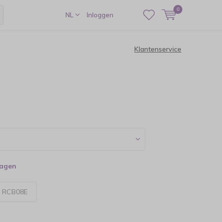
0
NL
Inloggen
Klantenservice
dagen
:
RCB08E