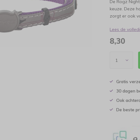
De Rogz Night
keuze. Deze ha
zorgt er ook v
Lees de volle
8,30
Gratis verz
30 dagen b
Ook achtera
De beste pr
9