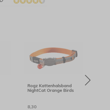
Rogz Kattenhalsband
Rogz
NightCat Orange Birds
Glow
8,30
8,90