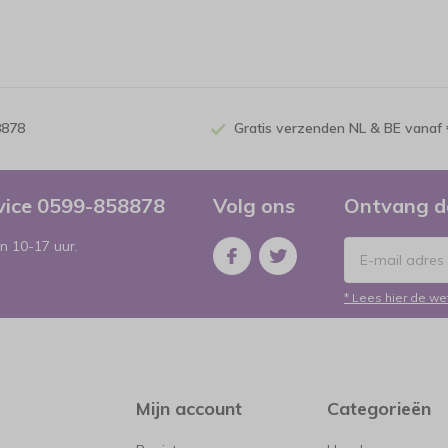
8878
Gratis verzenden NL & BE vanaf 
rvice 0599-858878
Volg ons
Ontvang d
n 10-17 uur.
* Lees hier de we
Mijn account
Categorieën