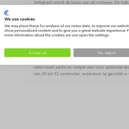
Veiligheid vormt de basis van dit ontwerp. De hals
veiligheidssluiting die direct opent als de kat erge
een hek. Uniek aan dit model is de instelbare bela
We use cookies
bepalen hoeveel kracht er nodig is om de sluiting 
We may place these for analysis of our visitor data, to improve our websit
tussen een halsband die goed blijft zitten en de ze
show personalised content and to give you a great website experience. F
more information about the cookies we use open the settings.
druk altijd veilig losspringt.
Zichtbaarheid en comfort
Accept all
No, adjust
De halsband is uitgerust met hoogwaardig reflecter
waardoor je kat 's avonds veel beter zichtbaar i
nylon voelt zacht en soepel aan voor optimaal dr
van 20 tot 31 centimeter, waardoor hij geschikt i