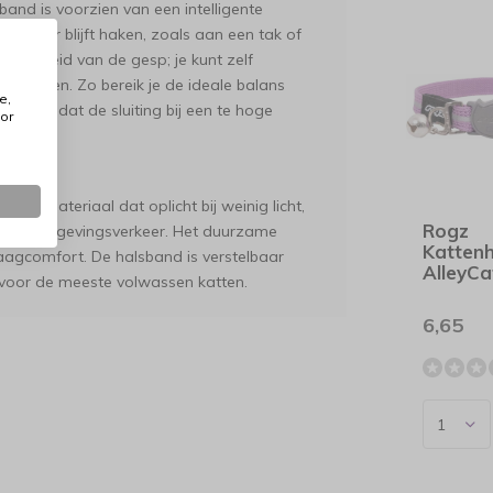
band is voorzien van een intelligente
ns achter blijft haken, zoals aan een tak of
stbaarheid van de gesp; je kunt zelf
te openen. Zo bereik je de ideale balans
e,
kerheid dat de sluiting bij een te hoge
or
end materiaal dat oplicht bij weinig licht,
Rogz
s voor omgevingsverkeer. Het duurzame
Katten
aagcomfort. De halsband is verstelbaar
AlleyCa
s voor de meeste volwassen katten.
6,65