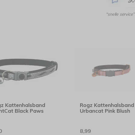
“snelle service”
z Kattenhalsband
Rogz Kattenhalsband
htCat Black Paws
Urbancat Pink Blush
0
8,99