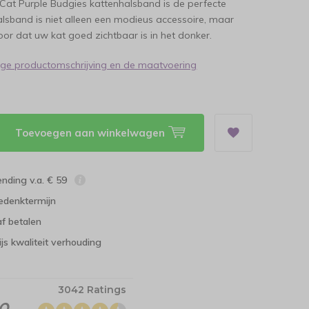
Cat Purple Budgies kattenhalsband is de perfecte
lsband is niet alleen een modieus accessoire, maar
oor dat uw kat goed zichtbaar is in het donker.
dige productomschrijving en de maatvoering
Toevoegen aan winkelwagen
ending v.a. € 59
edenktermijn
f betalen
ijs kwaliteit verhouding
3042 Ratings
.0