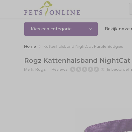
Kies een categorie
Bekijk onze
Home
Kattenhalsband NightCat Purple Budgies
Rogz Kattenhalsband NightCat
Merk:
Rogz
Reviews:
Je beoordeli
(0)