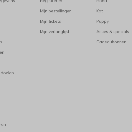
gegevens
Registreren
Hond
Mijn bestellingen
Kat
Mijn tickets
Puppy
Mijn verlanglijst
Acties & specials
en
Cadeaubonnen
en
 doelen
ren