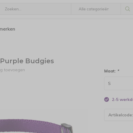
 merken
 Purple Budgies
ng toevoegen
Maat:
*
2-5 werk
Artikelcode