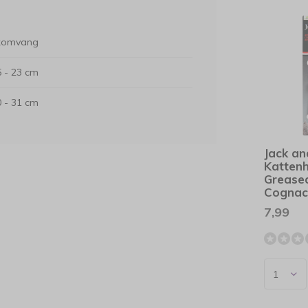
komvang
5 - 23 cm
0 - 31 cm
Jack an
Katten
Grease
Cogna
7,99