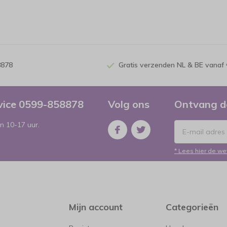
8878
Gratis verzenden NL & BE vanaf 
rvice 0599-858878
Volg ons
Ontvang d
n 10-17 uur.
* Lees hier de we
Mijn account
Categorieën