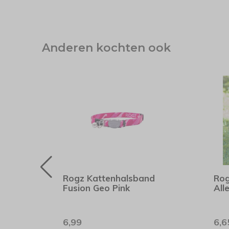
Anderen kochten ook
d
Rogz Kattenhalsband
Rog
Fusion Geo Pink
All
6,99
6,6