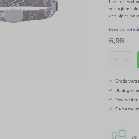
Een soft webbi
veiliogheidssl
een hippe print
Lees de volle
6,99
Gratis verz
30 dagen b
Ook achtera
De beste pr
9