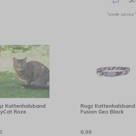
“snelle service”
z Kattenhalsband
Rogz Kattenhalsband
eyCat Roze
Fusion Geo Black
5
6,99