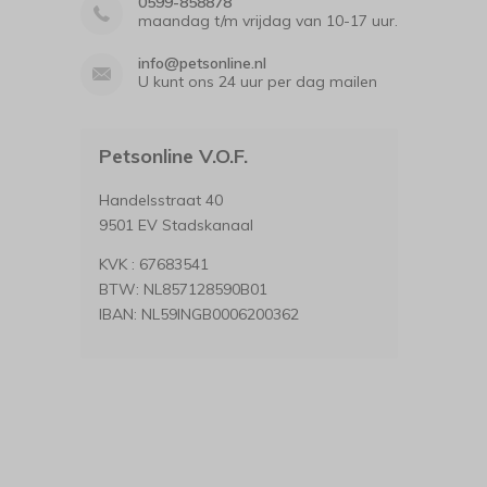
0599-858878
maandag t/m vrijdag van 10-17 uur.
info@petsonline.nl
U kunt ons 24 uur per dag mailen
Petsonline V.O.F.
Handelsstraat 40
9501 EV Stadskanaal
KVK : 67683541
BTW: NL857128590B01
IBAN: NL59INGB0006200362