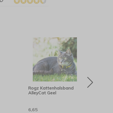
Rogz Kattenhalsband
Rogz
AlleyCat Geel
Fusi
6,65
6,99