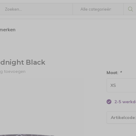
 merken
dnight Black
ng toevoegen
Maat:
*
2-5 werk
Artikelcode