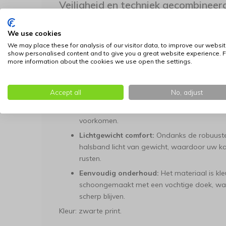
Veiligheid en techniek gecombineer
Achter het stijlvolle uiterlijk schuilt een ontwerp 
We use cookies
uw kat:
We may place these for analysis of our visitor data, to improve our websit
Slimme veiligheidssluiting:
De halsband is 
show personalised content and to give you a great website experience. F
gesp. Deze sluiting is zo ontworpen dat hi
more information about the cookies we use open the settings.
op komt te staan, bijvoorbeeld als uw kat er
Hoogwaardige weefstructuur:
Het duurzam
Accept all
No, adjust
geweven om de geometrische patronen te vo
randen zijn zacht afgewerkt om irritatie ro
voorkomen.
Lichtgewicht comfort:
Ondanks de robuuste 
halsband licht van gewicht, waardoor uw 
rusten.
Eenvoudig onderhoud:
Het materiaal is kl
schoongemaakt met een vochtige doek, waar
scherp blijven.
Kleur: zwarte print.