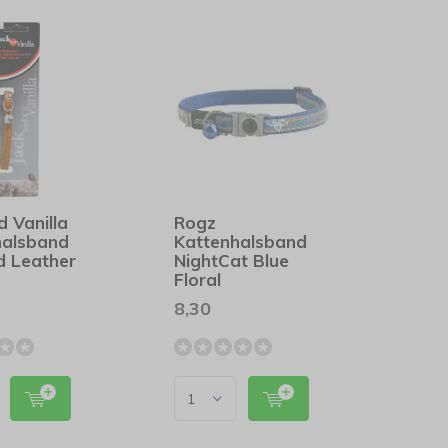
d Vanilla
Rogz
halsband
Kattenhalsband
d Leather
NightCat Blue
c
Floral
8,30