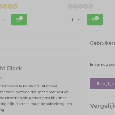
Gebruiker
Er zijn nog ge
ht Black
s
Schrijf j
ndaard zwarte halsband. Dit model
ometrisch patroon dat speelt met licht en
e uitstraling die perfect past bij katten
ng blijft discreet, maar de subtiele figuren
Vergeli
ng.