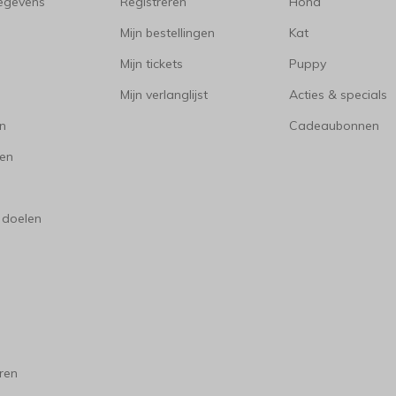
gegevens
Registreren
Hond
Mijn bestellingen
Kat
Mijn tickets
Puppy
Mijn verlanglijst
Acties & specials
en
Cadeaubonnen
en
 doelen
ren