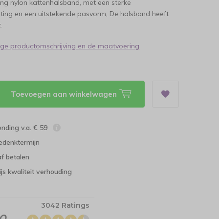
ng nylon kattenhalsband, met een sterke
uiting en een uitstekende pasvorm, De halsband heeft
.
dige productomschrijving en de maatvoering
Toevoegen aan winkelwagen
ending v.a. € 59
edenktermijn
f betalen
ijs kwaliteit verhouding
3042 Ratings
.0