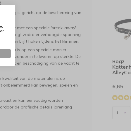
d
dat volledig is gericht op de bescherming van
e,
uitgerust met een speciale 'break-away'
or
j openspringt zodra er verhoogde spanning
gens aan blijft haken tijdens het klimmen.
e nylon is op een speciale manier
rmen zonder in te leveren op sterkte. De
Rogz
nd de nek en beschadiging van de vacht te
Katten
AlleyCa
kwaliteit van de materialen is de
kat onbelemmerd kan bewegen, spelen en
6,65
eurvast en kan eenvoudig worden
door de grafische details jarenlang