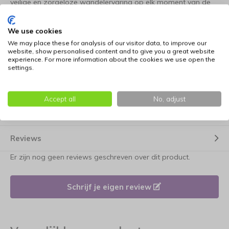
veilige en zorgeloze wandelervaring op elk moment van de
dag.
We use cookies
Praktisch ontwerp
We may place these for analysis of our visitor data, to improve our
website, show personalised content and to give you a great website
De riem combineert een lengte van 180 cm en een breedte
experience. For more information about the cookies we use open the
van 16 mm met een doordacht en functioneel design. Het
settings.
bevestigen aan een harnas of halsband verloopt moeiteloos
dankzij de robuuste musketonhaak, die garant staat voor
Accept all
No, adjust
een veilige en betrouwbare verbinding voor je viervoeter.
Reviews
Er zijn nog geen reviews geschreven over dit product.
Schrijf je eigen review