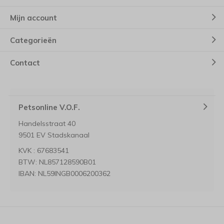
Mijn account
Categorieën
Contact
Petsonline V.O.F.
Handelsstraat 40
9501 EV Stadskanaal
KVK : 67683541
BTW: NL857128590B01
IBAN: NL59INGB0006200362