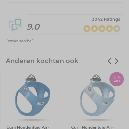
3042 Ratings
9.0
“snelle service”
Anderen kochten ook
-24%
SALE
Curli Hondentuig Air-
Curli Hondentuig Air-