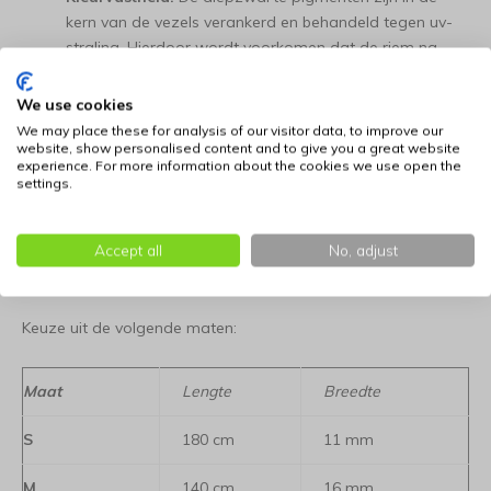
kern van de vezels verankerd en behandeld tegen uv-
straling. Hierdoor wordt voorkomen dat de riem na
verloop van tijd grijs uitslaat of verweert door
blootstelling aan de zon.
We use cookies
We may place these for analysis of our visitor data, to improve our
Systeemintegratie:
De riem vormt de basis van een
website, show personalised content and to give you a great website
experience. For more information about the cookies we use open the
complete uitrusting en kan perfect worden
settings.
gecombineerd met de bijbehorende zwarte halsbanden
en tuigen voor een uniforme en krachtige set.
Accept all
No, adjust
Kleur: zwart.
Keuze uit de volgende maten:
Maat
Lengte
Breedte
S
180 cm
11 mm
M
140 cm
16 mm