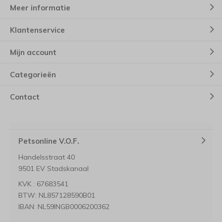
Meer informatie
Klantenservice
Mijn account
Categorieën
Contact
Petsonline V.O.F.
Handelsstraat 40
9501 EV Stadskanaal
KVK : 67683541
BTW: NL857128590B01
IBAN: NL59INGB0006200362