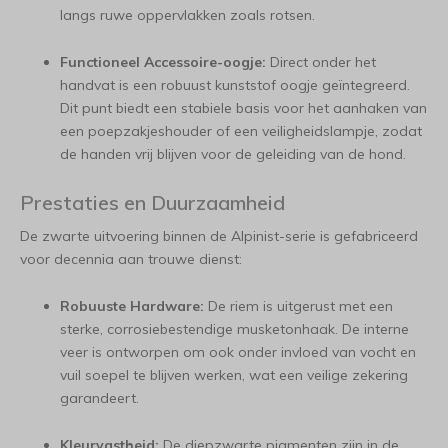
langs ruwe oppervlakken zoals rotsen.
Functioneel Accessoire-oogje:
Direct onder het
handvat is een robuust kunststof oogje geïntegreerd.
Dit punt biedt een stabiele basis voor het aanhaken van
een poepzakjeshouder of een veiligheidslampje, zodat
de handen vrij blijven voor de geleiding van de hond.
Prestaties en Duurzaamheid
De zwarte uitvoering binnen de Alpinist-serie is gefabriceerd
voor decennia aan trouwe dienst:
Robuuste Hardware:
De riem is uitgerust met een
sterke, corrosiebestendige musketonhaak. De interne
veer is ontworpen om ook onder invloed van vocht en
vuil soepel te blijven werken, wat een veilige zekering
garandeert.
Kleurvastheid:
De diepzwarte pigmenten zijn in de