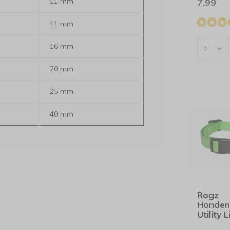
11 mm
7,99
11 mm
16 mm
20 mm
25 mm
40 mm
Rogz
Honden
Utility 