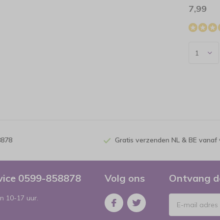
7,99
8878
Gratis verzenden NL & BE vanaf 
rvice 0599-858878
Volg ons
Ontvang d
n 10-17 uur.