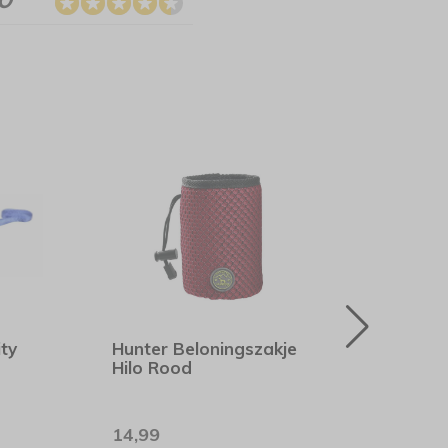
ty
Hunter Beloningszakje
Rogz
Hilo Rood
Utili
14,99
7,99