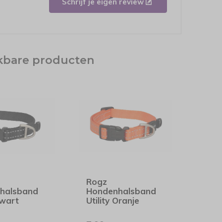
Schrijf je eigen review
jkbare producten
Rogz
halsband
Hondenhalsband
Zwart
Utility Oranje