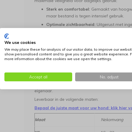
maximale veiligheid voor dagelijks gebruik:
Sterk en comfortabel:
Gemaakt van hoogwaar
maar bestand is tegen intensief gebruik.
Optimale zichtbaarheid:
Uitgerust met ingew
perfect weerkaatsen, zodat een hond ook in
zichtbaar blijft.
We use cookies
Robuuste verbinding:
De speciaal ontworp
We may place these for analysis of our visitor data, to improve our websit
gegalvaniseerd chroom, wat roest en aansla
show personalised content and to give you a great website experience. F
more information about the cookies we use open the settings.
Extra beveiliging:
De grotere maten (L, XL e
gepatenteerde RogLoc™ sluiting, een mecha
de kliksluiting nooit zomaar losschiet onder 
Accept all
No, adjust
Een betrouwbare, duurzame keuze die comfort b
eigenaar.
Leverbaar in de volgende maten:
Bepaal de juiste maat voor uw hond: klik hier v
Maat
Nekomvang