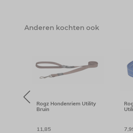
Anderen kochten ook
lity
Rogz Hondenriem Utility
Rog
Bruin
Uti
11,85
7,9