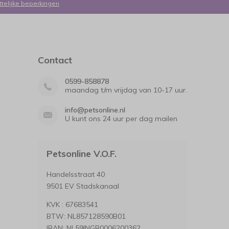
ttelijke beperkingen
Contact
0599-858878
maandag t/m vrijdag van 10-17 uur.
info@petsonline.nl
U kunt ons 24 uur per dag mailen
Petsonline V.O.F.
Handelsstraat 40
9501 EV Stadskanaal
KVK : 67683541
BTW: NL857128590B01
IBAN: NL59INGB0006200362