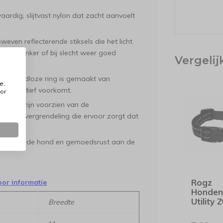
dig, slijtvast nylon dat zacht aanvoelt
even reflecterende stiksels die het licht
 het donker of bij slecht weer goed
Vergeli
en, naadloze ring is gemaakt van
e,
g effectief voorkomt.
or
n XXL) zijn voorzien van de
nische vergrendeling die ervoor zorgt dat
druk.
iedt aan de hond en gemoedsrust aan de
Rogz
oor informatie
Honden
Utility 
Breedte