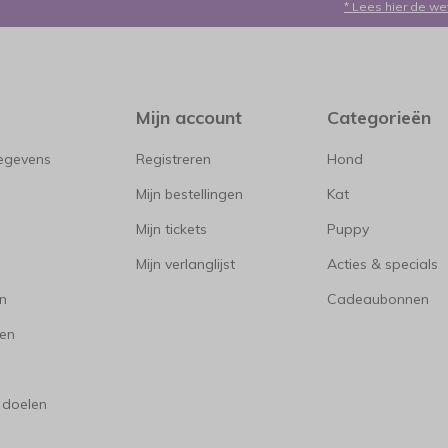
* Lees hier de we
Mijn account
Categorieën
gegevens
Registreren
Hond
Mijn bestellingen
Kat
Mijn tickets
Puppy
Mijn verlanglijst
Acties & specials
en
Cadeaubonnen
en
 doelen