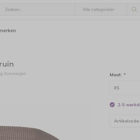
 merken
ruin
ng toevoegen
Maat:
*
2-5 werk
Artikelcode