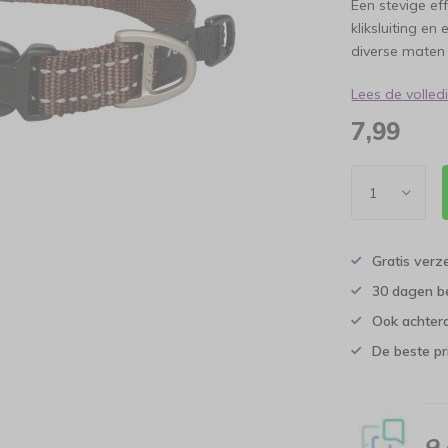
Een stevige ef
kliksluiting en
diverse maten 
Lees de volle
7,99
Gratis verz
30 dagen b
Ook achtera
De beste pr
9