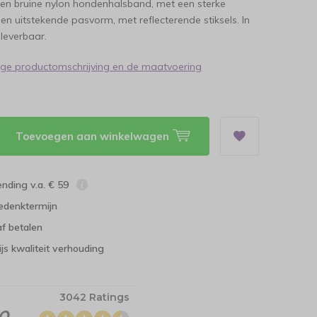
fen bruine nylon hondenhalsband, met een sterke
 een uitstekende pasvorm, met reflecterende stiksels. In
leverbaar.
dige productomschrijving en de maatvoering
Toevoegen aan winkelwagen
ending v.a. € 59
edenktermijn
f betalen
ijs kwaliteit verhouding
3042 Ratings
.0