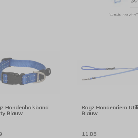
“snelle service”
z Hondenhalsband
Rogz Hondenriem Utili
lity Blauw
Blauw
9
11,85