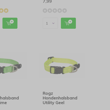
7,99
Rogz
halsband
Hondenhalsband
Lime
Utility Geel