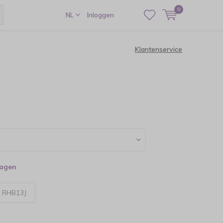
0
NL
Inloggen
Klantenservice
dagen
:
RHB13J