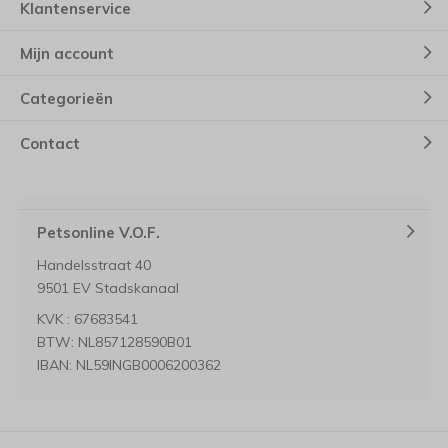
Klantenservice
Mijn account
Categorieën
Contact
Petsonline V.O.F.
Handelsstraat 40
9501 EV Stadskanaal
KVK : 67683541
BTW: NL857128590B01
IBAN: NL59INGB0006200362