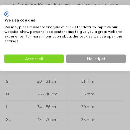
Naadloos Beslag:
Roestvrije, verchroomde ring voor
maximale treksterkte.
We use cookies
Kleur:
Multi Bone.
We may place these for analysis of our visitor data, to improve our
website, show personalised content and to give you a great website
experience. For more information about the cookies we use open the
Leverbaar in verschillende maten:
settings.
Bepaal de juiste maat : klik hier voor informatie
Accept all
No, adjust
Maat
Nekomvang
Breedte
S
20 - 31 cm
11 mm
M
26 - 40 cm
16 mm
L
34 - 56 cm
20 mm
XL
43 - 70 cm
25 mm