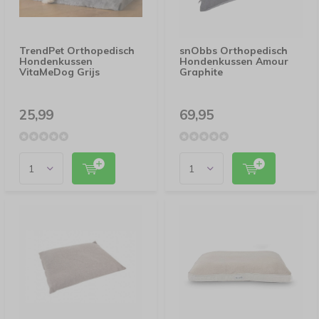
TrendPet Orthopedisch
snObbs Orthopedisch
Hondenkussen
Hondenkussen Amour
VitaMeDog Grijs
Graphite
25,99
69,95