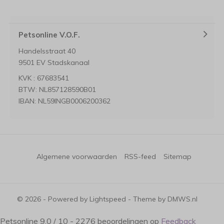
Petsonline V.O.F.
Handelsstraat 40
9501 EV Stadskanaal
KVK : 67683541
BTW: NL857128590B01
IBAN: NL59INGB0006200362
Algemene voorwaarden
RSS-feed
Sitemap
© 2026 - Powered by
Lightspeed
- Theme by
DMWS.nl
Petsonline
9.0
/
10
-
2276
beoordelingen op
Feedback