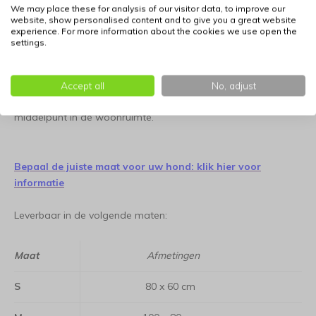
We may place these for analysis of our visitor data, to improve our
Europees vakmanschap
website, show personalised content and to give you a great website
experience. For more information about the cookies we use open the
Dit kussen is in Europa geproduceerd met veel aandacht voor
settings.
de afwerking en de kwaliteit van de materialen. De stevige
constructie waarborgt dat de vulling niet gaat schuiven of
klonteren, zodat de ondersteuning ook bij dagelijks gebruik
Accept all
No, adjust
intact blijft. De lichtgrijze tint zorgt voor een rustig en tijdloos
middelpunt in de woonruimte.
Bepaal de juiste maat voor uw hond: klik hier voor
informatie
Leverbaar in de volgende maten:
Maat
Afmetingen
S
80 x 60 cm