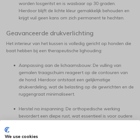
worden losgeritst en is wasbaar op 30 graden.
Hierdoor blijft de lichte kleur gemakkelijk behouden en
krijgt vuil geen kans om zich permanent te hechten.
Geavanceerde drukverlichting
Het interieur van het kussen is volledig gericht op honden die
baat hebben bij een therapeutische lighouding:
Aanpassing aan de lichaamsbouw: De vulling van
gemalen traagschuim reageert op de contouren van
de hond. Hierdoor ontstaat een gelijkmatige
drukverdeling, wat de belasting op de gewrichten en de
ruggengraat minimaliseert.
Herstel na inspanning: De orthopedische werking
bevordert een diepe rust, wat essentieel is voor oudere
honden of actieve honden die moeten herstellen van
een lange wandeling of training.
We use cookies