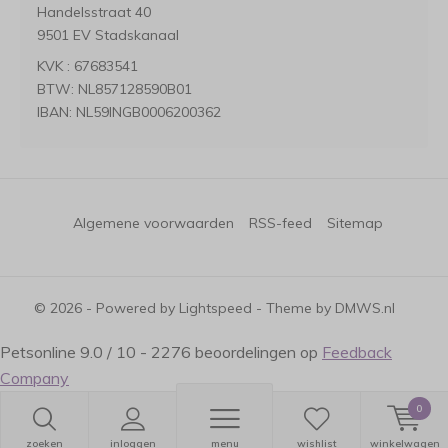
Handelsstraat 40
9501 EV Stadskanaal
KVK : 67683541
BTW: NL857128590B01
IBAN: NL59INGB0006200362
Algemene voorwaarden
RSS-feed
Sitemap
© 2026 - Powered by
Lightspeed
- Theme by
DMWS.nl
Petsonline
9.0
/
10
-
2276
beoordelingen op
Feedback
Company
0
zoeken
inloggen
menu
wishlist
winkelwagen