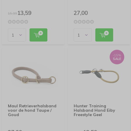
13,59
27,00
15,99
-15%
SALE
Maul Retrieverhalsband
Hunter Training
voor de hond Taupe /
Halsband Hond Eiby
Goud
Freestyle Geel