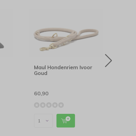
Maul Hondenriem Ivoor
Maul
Goud
Mini
60,90
49,9