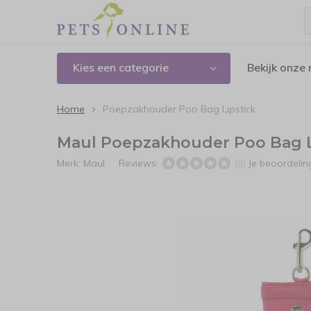
Kies een categorie
Bekijk onze
Home
Poepzakhouder Poo Bag Lipstick
Maul Poepzakhouder Poo Bag L
Merk:
Maul
Reviews:
Je beoordeli
(0)