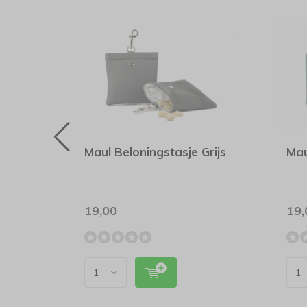
lity
Maul Beloningstasje Grijs
Mau
e
19,00
19,