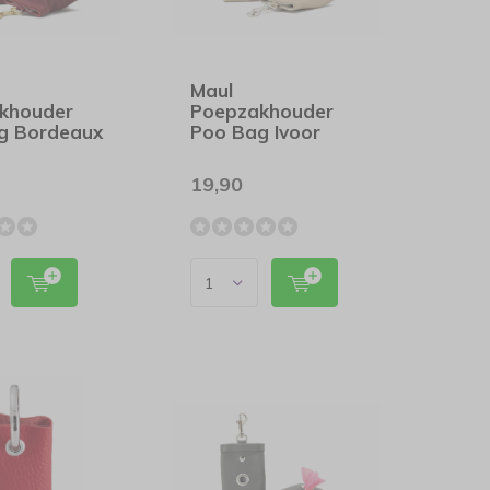
Maul
khouder
Poepzakhouder
g Bordeaux
Poo Bag Ivoor
19,90