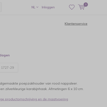
0
NL
Inloggen
Klantenservice
kdagen
:
1727-29
ndgemaakte poepzakhouder van rood nappaleer.
en zilverkleurige karabijnhaak. Afmetingen 6 x 10 cm.
dige productomschrijving en de maatvoering