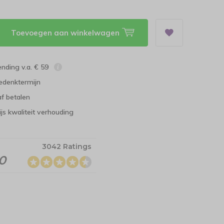
Toevoegen aan winkelwagen
ending v.a. € 59
edenktermijn
f betalen
ijs kwaliteit verhouding
3042 Ratings
.0