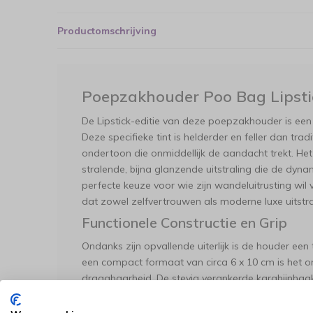
Productomschrijving
Poepzakhouder Poo Bag Lipsti
De Lipstick-editie van deze poepzakhouder is een
Deze specifieke tint is helderder en feller dan tr
ondertoon die onmiddellijk de aandacht trekt. Het
stralende, bijna glanzende uitstraling die de dyna
perfecte keuze voor wie zijn wandeluitrusting wil 
dat zowel zelfvertrouwen als moderne luxe uitstra
Functionele Constructie en Grip
Ondanks zijn opvallende uiterlijk is de houder ee
een compact formaat van circa 6 x 10 cm is het 
draagbaarheid. De stevig verankerde karabijnhaa
verbinding, waardoor de houder veilig kan worden
een tas. De precieze afwerking zorgt ervoor dat 