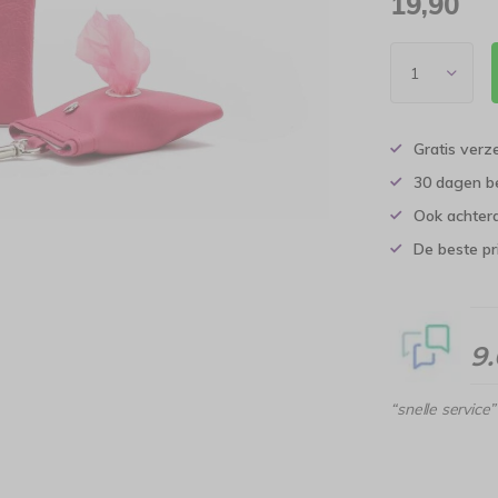
19,90
Gratis verz
30 dagen b
Ook achtera
De beste pr
9
“snelle service”