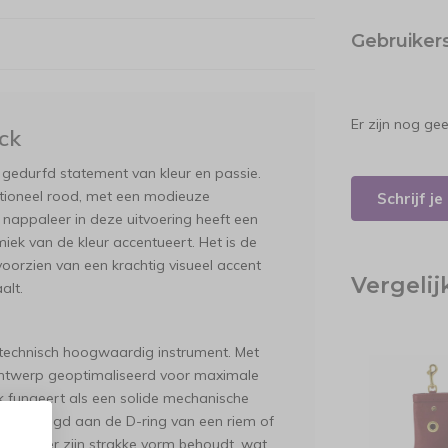
Gebruiker
Er zijn nog ge
ck
 gedurfd statement van kleur en passie.
aditioneel rood, met een modieuze
Schrijf j
 nappaleer in deze uitvoering heeft een
miek van de kleur accentueert. Het is de
voorzien van een krachtig visueel accent
Vergeli
alt.
n technisch hoogwaardig instrument. Met
ontwerp geoptimaliseerd voor maximale
k fungeert als een solide mechanische
 bevestigd aan de D-ring van een riem of
de houder zijn strakke vorm behoudt, wat