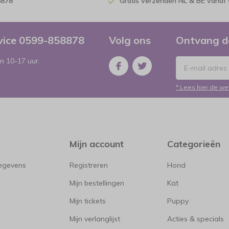
8878
Gratis verzenden NL & BE vanaf 
rvice 0599-858878
Volg ons
Ontvang d
n 10-17 uur.
* Lees hier de we
Mijn account
Categorieën
gegevens
Registreren
Hond
Mijn bestellingen
Kat
Mijn tickets
Puppy
Mijn verlanglijst
Acties & specials