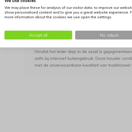
We use cookies
essentieel is voor een verzorgde presentatie tijden
We may place these for analysis of our visitor data, to improve our websit
show personalised content and to give you a great website experience. F
Duurzaamheid en Toegang
more information about the cookies we use open the settings.
Het gebruik van eersteklas nappaleer garandeert
weerstand tegen slijtage. Voor de sluiting is ge
Accept all
No, adjust
klittenbandsysteem, dat een snelle en intuïtieve 
zorgt ervoor dat de poepzakjes veilig opgeborgen b
Omdat het leder diep in de vezel is gepigmenteerd, 
zelfs bij intensief buitengebruik. Deze houder com
met de onverwoestbare kwaliteit van traditionee