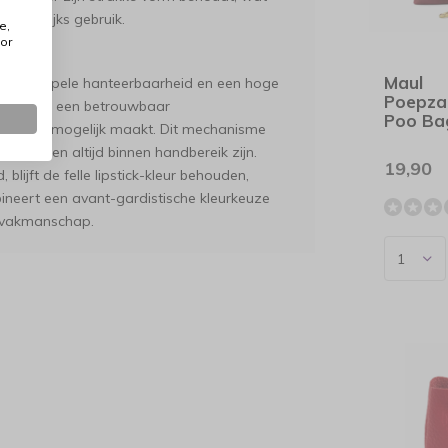
s dagelijks gebruik.
e,
or
Maul
 een soepele hanteerbaarheid en een hoge
Poepza
kozen voor een betrouwbaar
Poo Ba
handeling mogelijk maakt. Dit mechanisme
lijven en altijd binnen handbereik zijn.
19,90
blijft de felle lipstick-kleur behouden,
bineert een avant-gardistische kleurkeuze
l vakmanschap.