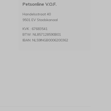
Petsonline V.O.F.
Handelsstraat 40
9501 EV Stadskanaal
KVK : 67683541
BTW: NL857128590B01
IBAN: NL59INGB0006200362