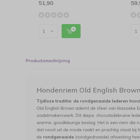
51,90
59,
Productomschrijving
Hondenriem Old English Brow
Tijdloze traditie: de rondgenaaide lederen hon
Old English Brown ademt de sfeer van klassieke E
zadelmakerswerk. Dit diepe, chocoladebruine lede
warme, goudkleurige beslag. Het is een riem die rus
dat nooit uit de mode raakt en prachtig staat bi
de
rondgenaaide
(rondgedraaide) afwerking heeft 