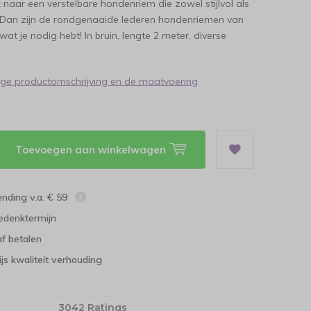
 naar een verstelbare hondenriem die zowel stijlvol als
? Dan zijn de rondgenaaide lederen hondenriemen van
at je nodig hebt! In bruin, lengte 2 meter, diverse
dige productomschrijving en de maatvoering
Toevoegen aan winkelwagen
ending v.a. € 59
edenktermijn
f betalen
ijs kwaliteit verhouding
3042 Ratings