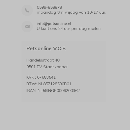
0599-858878
maandag t/m vrijdag van 10-17 uur.
info@petsonline.nl
U kunt ons 24 uur per dag mailen
Petsonline V.O.F.
Handelsstraat 40
9501 EV Stadskanaal
KVK : 67683541
BTW: NL857128590B01
IBAN: NL59INGB0006200362