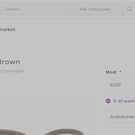
 merken
 Brown
ng toevoegen
Maat:
*
5-10 wer
Artikelcode