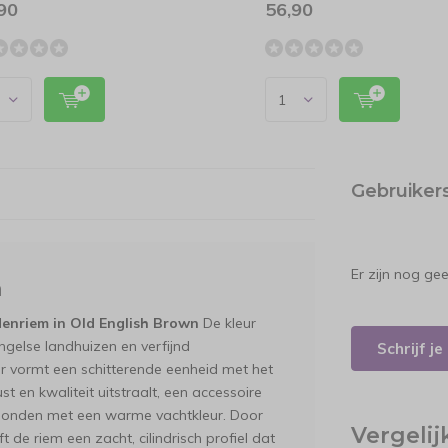
90
56,90
Gebruiker
Er zijn nog ge
n
denriem in Old English Brown
De kleur
ngelse landhuizen en verfijnd
Schrijf j
r vormt een schitterende eenheid met het
t en kwaliteit uitstraalt, een accessoire
j honden met een warme vachtkleur. Door
Vergeli
de riem een zacht, cilindrisch profiel dat