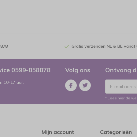
8878
Gratis verzenden NL & BE vanaf 
rvice 0599-858878
Volg ons
Ontvang d
n 10-17 uur.
* Lees hier de we
Mijn account
Categorieën