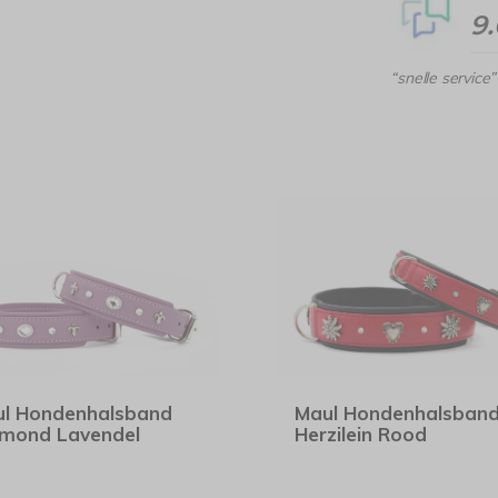
9
“snelle service”
l Hondenhalsband
Maul Hondenhalsban
mond Lavendel
Herzilein Rood