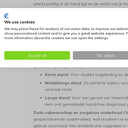
uiterst prettig in de hand ligt en de vacht van je h
Onverwoestbaar karakter met dubbele karabij
donkerbruine nappaleer schuilt een kern van pure 
We use cookies
sterke goudkleurige karabijnhaken
, waardoor je
We may place these for analysis of our visitor data, to improve our websit
zonder vaste handlus. Binnenin bevindt zich een v
show personalised content and to give you a great website experience. F
more information about the cookies we use open the settings.
wat de riem nagenoeg onverwoestbaar en extree
hiermee de authentieke look van leder met de te
zwaar belastbare lijn.
Accept all
No, adjust
Optimale flexibiliteit op drie lengtes
Het systeem 
goudkleurige ringen stelt je in staat om de riem 
Korte stand:
Voor strakke begeleiding en di
Middellange stand:
De perfecte balans voo
centraal staat.
Lange stand:
Voor een gevoel van maximale v
riem ook gemakkelijk handsfree diagonaal
Duits vakmanschap en zorgeloos onderhoud
El
gespecialiseerde zadelmakerij, wat resulteert in e
gebruik doorstaat. Het donkerbruine nappaleer is 