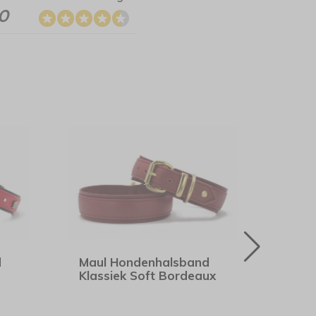
.0
d
Maul Hondenhalsband
Maul
Klassiek Soft Bordeaux
Old 