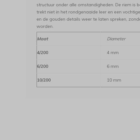
structuur onder alle omstandigheden. De riem is b
trekt niet in het rondgenaaide leer en een vochti
en de gouden details weer te laten spreken, zonde
worden.
Maat
Diameter
4/200
4 mm
6/200
6 mm
10/200
10 mm