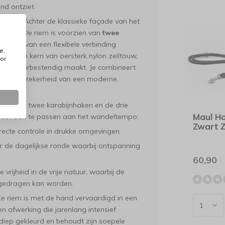
ond ontziet.
nhaken
Achter de klassieke façade van het
kracht. De riem is voorzien van
twee
 geniet van een flexibele verbinding
e,
erborgen kern van oersterk nylon zeiltouw,
or
m scheurbestendig maakt. Je combineert
chnische zekerheid van een moderne,
met de twee karabijnhaken en de drie
Maul H
direct aan te passen aan het wandeltempo:
Zwart Z
recte controle in drukke omgevingen.
r de dagelijkse ronde waarbij ontspanning
60,90
rijheid in de vrije natuur, waarbij de
 gedragen kan worden.
ke riem is met de hand vervaardigd in een
en afwerking die jarenlang intensief
diep gekleurd en behoudt zijn soepele