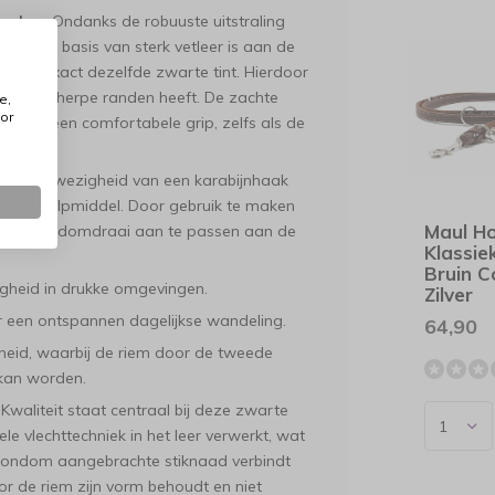
paleer
Ondanks de robuuste uitstraling
ng. De basis van sterk vetleer is aan de
er in exact dezelfde zwarte tint. Hierdoor
en geen scherpe randen heeft. De zachte
e,
or
 voor een comfortabele grip, zelfs als de
De aanwezigheid van een karabijnhaak
zijdig hulpmiddel. Door gebruik te maken
Maul H
 in een handomdraai aan te passen aan de
Klassi
Bruin 
igheid in drukke omgevingen.
Zilver
r een ontspannen dagelijkse wandeling.
64,90
eid, waarbij de riem door de tweede
kan worden.
Kwaliteit staat centraal bij deze zwarte
ele vlechttechniek in het leer verwerkt, wat
n rondom aangebrachte stiknaad verbindt
 de riem zijn vorm behoudt en niet