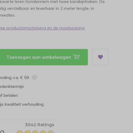
 zwarte leren hondenriem met twee karabijnhaken. De
dig verstelbaar en leverbaar in 2 meter lengte, in
breedtes.
dige productomschrijving en de maatvoering
Toevoegen aan winkelwagen
ending v.a. € 59
edenktermijn
f betalen
ijs kwaliteit verhouding
3042 Ratings
.0