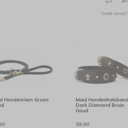
“snelle service”
l Hondenriem Groen
Maul Hondenhalsban
ud
Dark Diamond Bruin
Goud
90
59,90