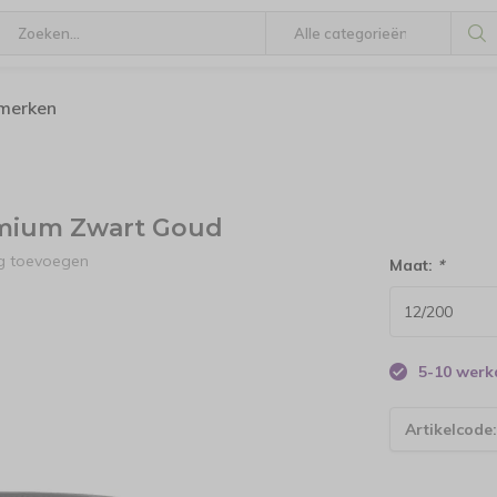
 merken
emium Zwart Goud
ng toevoegen
Maat:
*
5-10 wer
Artikelcode