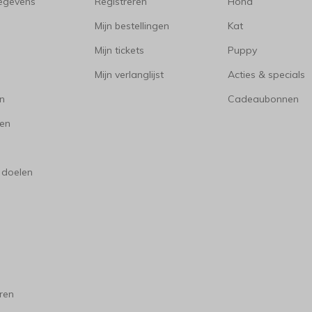
gegevens
Registreren
Hond
Mijn bestellingen
Kat
Mijn tickets
Puppy
Mijn verlanglijst
Acties & specials
en
Cadeaubonnen
en
 doelen
ren