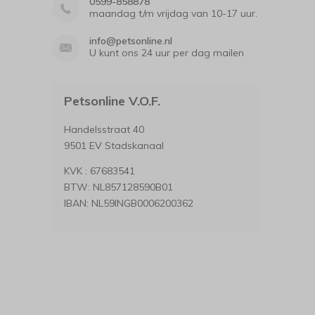
0599-858878
maandag t/m vrijdag van 10-17 uur.
info@petsonline.nl
U kunt ons 24 uur per dag mailen
Petsonline V.O.F.
Handelsstraat 40
9501 EV Stadskanaal
KVK : 67683541
BTW: NL857128590B01
IBAN: NL59INGB0006200362