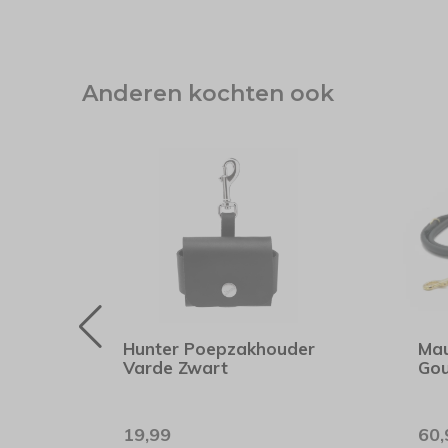
Anderen kochten ook
oed
Hunter Poepzakhouder
Mau
nds
Varde Zwart
Go
19,99
60,