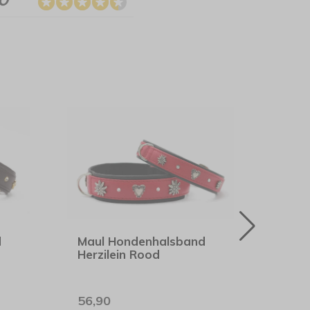
d
Maul Hondenhalsband
Hunt
Herzilein Rood
Voer
56,90
19,9