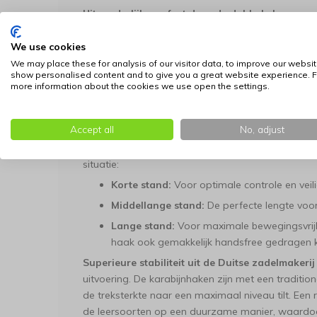
Uitzonderlijk comfort door de dubbele laag nap
biedt deze hondenriem een ongekend zachte ervari
binnenzijde volledig onderlegd met soepel nappale
We use cookies
ontstaat een riem die vederlicht in de hand ligt 
We may place these for analysis of our visitor data, to improve our websit
show personalised content and to give you a great website experience. F
voering dempt de druk op de handpalm, wat zorgt
more information about the cookies we use open the settings.
hond enthousiast aan de lijn trekt.
Functionele flexibiliteit met twee karabijnhaken
Accept all
No, adjust
aan beide uiteinden maakt deze riem tot een veel
van de drie stevig verankerde ringen, is de riem
situatie:
Korte stand:
Voor optimale controle en veil
Middellange stand:
De perfecte lengte voo
Lange stand:
Voor maximale bewegingsvrijh
haak ook gemakkelijk handsfree gedragen 
Superieure stabiliteit uit de Duitse zadelmakerij
uitvoering. De karabijnhaken zijn met een tradition
de treksterkte naar een maximaal niveau tilt. Ee
de leersoorten op een duurzame manier, waardoor