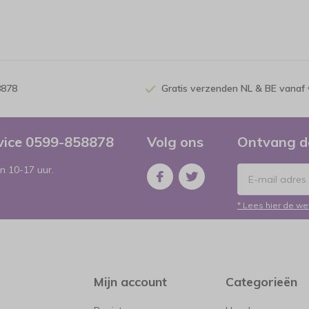
8878
Gratis verzenden NL & BE vanaf 
rvice 0599-858878
Volg ons
Ontvang d
n 10-17 uur.
* Lees hier de we
Mijn account
Categorieën