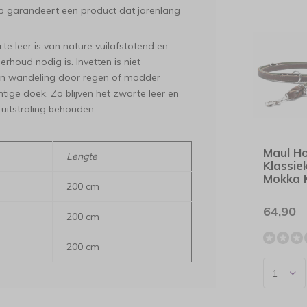
hap garandeert een product dat jarenlang
e leer is van nature vuilafstotend en
erhoud nodig is. Invetten is niet
en wandeling door regen of modder
ige doek. Zo blijven het zwarte leer en
 uitstraling behouden.
Maul H
Lengte
Klassi
Mokka K
200 cm
64,90
200 cm
200 cm