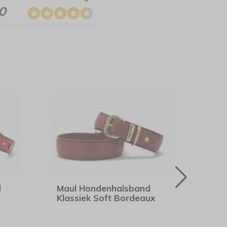
.0
d
Maul Hondenhalsband
Maul
Klassiek Soft Bordeaux
Old 