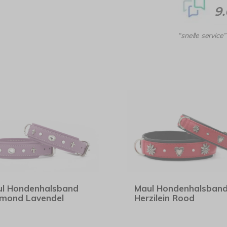
9
“snelle service”
l Hondenhalsband
Maul Hondenhalsban
mond Lavendel
Herzilein Rood