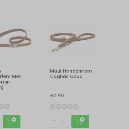
y
Maul Hondenriem
riem Met
Cognac Goud
ruin
m)
60,90