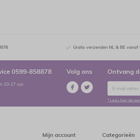
8878
Gratis verzenden NL & BE vanaf 
rvice 0599-858878
Volg ons
Ontvang d
n 10-17 uur.
* Lees hier de we
Mijn account
Categorieën