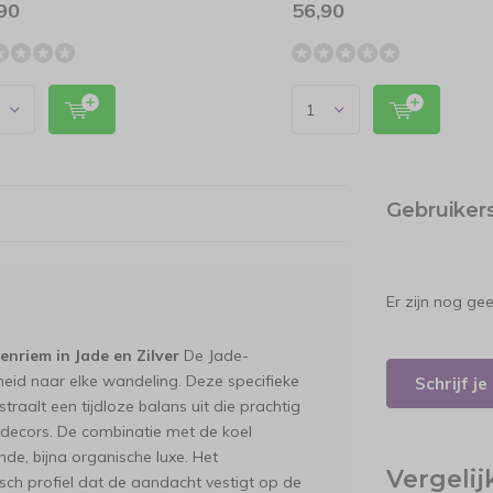
90
56,90
Gebruiker
Er zijn nog ge
enriem in Jade en Zilver
De Jade-
heid naar elke wandeling. Deze specifieke
Schrijf j
traalt een tijdloze balans uit die prachtig
e decors. De combinatie met de koel
nde, bijna organische luxe. Het
Vergeli
ch profiel dat de aandacht vestigt op de