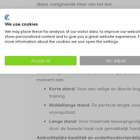
diepe, rustgevende kleur van het leer.
Onverwoestbare kracht door de dubbele karab
schuilt een kern van absolute kracht. De riem is u
We use cookies
die een veilige en veelzijdige verbinding garandere
We may place these for analysis of our visitor data, to improve our websit
omhuld door het zijdezachte nappaleer, maakt 
show personalised content and to give you a great website experience. F
more information about the cookies we use open the settings.
extreem scheurbestendig. Je ervaart het ultieme co
de onzichtbare nylonkern de zekerheid biedt dat 
elke actieve hond.
Accept all
No, adjust
Optimale flexibiliteit met 3-voudige verstelbaar
drie strategisch verankerde zilveren ringen pas je 
moment aan:
Korte stand:
Voor een veilige en directe bege
training.
Middellange stand:
De perfecte lengte voor
vooropstaat.
Lange stand:
Voor maximale bewegingsvrijhe
door de tweede haak ook gemakkelijk hand
Ambachtelijke kwaliteit en onderhoudsvriendeli