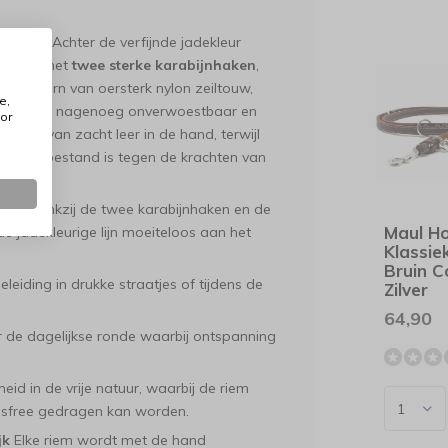
ijnhaak
Achter de verfijnde jadekleur
itgerust met
twee sterke karabijnhaken
,
n. De kern van oersterk nylon zeiltouw,
e,
deze riem nagenoeg onverwoestbaar en
or
mfort van zacht leer in de hand, terwijl
de riem bestand is tegen de krachten van
heid
Dankzij de twee karabijnhaken en de
Maul H
de jadekleurige lijn moeiteloos aan het
Klassi
Bruin 
leiding in drukke straatjes of tijdens de
Zilver
64,90
 de dagelijkse ronde waarbij ontspanning
id in de vrije natuur, waarbij de riem
sfree gedragen kan worden.
jk
Elke riem wordt met de hand