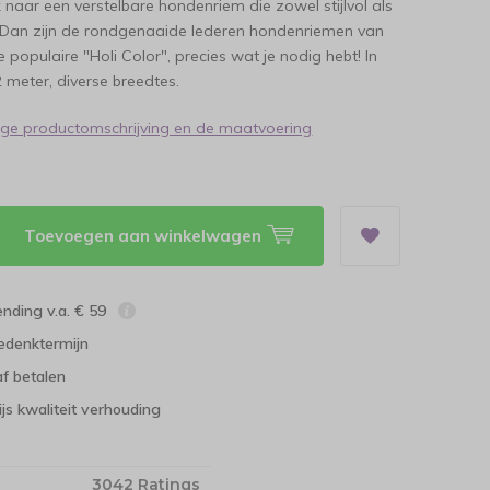
 naar een verstelbare hondenriem die zowel stijlvol als
? Dan zijn de rondgenaaide lederen hondenriemen van
 populaire "Holi Color", precies wat je nodig hebt! In
2 meter, diverse breedtes.
dige productomschrijving en de maatvoering
Toevoegen aan winkelwagen
ending v.a. € 59
edenktermijn
f betalen
ijs kwaliteit verhouding
3042 Ratings