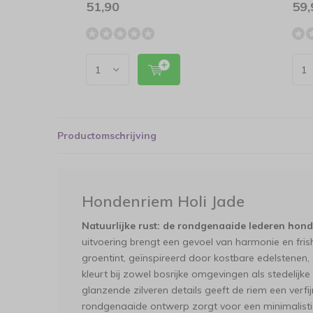
51,90
59,
Productomschrijving
Hondenriem Holi Jade
Natuurlijke rust: de rondgenaaide lederen hond
uitvoering brengt een gevoel van harmonie en fris
groentint, geïnspireerd door kostbare edelstenen, s
kleurt bij zowel bosrijke omgevingen als stedelijk
glanzende zilveren details geeft de riem een verfij
rondgenaaide ontwerp zorgt voor een minimalistis