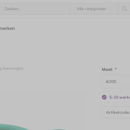
 merken
ng toevoegen
Maat:
*
5-10 wer
Artikelcode