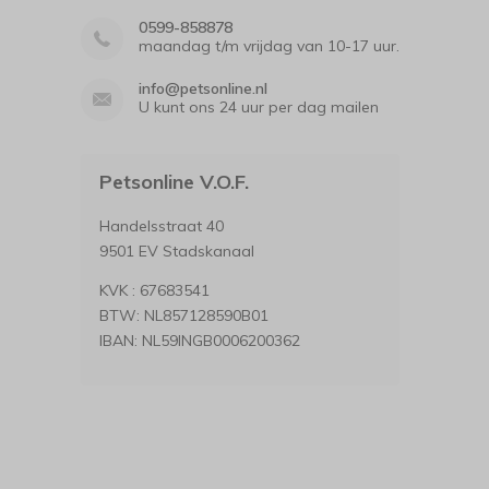
0599-858878
maandag t/m vrijdag van 10-17 uur.
info@petsonline.nl
U kunt ons 24 uur per dag mailen
Petsonline V.O.F.
Handelsstraat 40
9501 EV Stadskanaal
KVK : 67683541
BTW: NL857128590B01
IBAN: NL59INGB0006200362