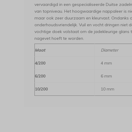
vervaardigd in een gespecialiseerde Duitse zadelm
van topniveau. Het hoogwaardige nappaleer is ni
maar ook zeer duurzaam en kleurvast. Ondanks de v
onderhoudsvriendelijk. Vuil en vocht dringen niet 
vochtige doek volstaat om de jadekleurige glans 
nagevet hoeft te worden.
Maat
Diameter
4/200
4 mm
6/200
6 mm
10/200
10 mm